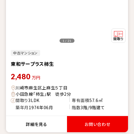
1 / 21
中古マンション
東和サープラス柿生
2,480
万円
川崎市麻生区上麻生５丁目
小田急線「柿生」駅 徒歩2分
間取り
3LDK
専有面積
57.6㎡
築年月
1974年06月
階数
3階/9階建て
詳細を見る
お問い合わせ