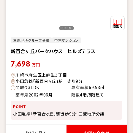
1 / 19
三菱地所グループ分譲
中古マンション
新百合ヶ丘パークハウス ヒルズテラス
7,698
万円
川崎市麻生区上麻生３丁目
小田急線「新百合ヶ丘」駅 徒歩9分
間取り
3LDK
専有面積
69.53㎡
築年月
2002年06月
階数
4階/8階建て
POINT
小田急線「新百合ヶ丘」駅徒歩9分・三菱地所分譲
詳細を見る
お問い合わせ