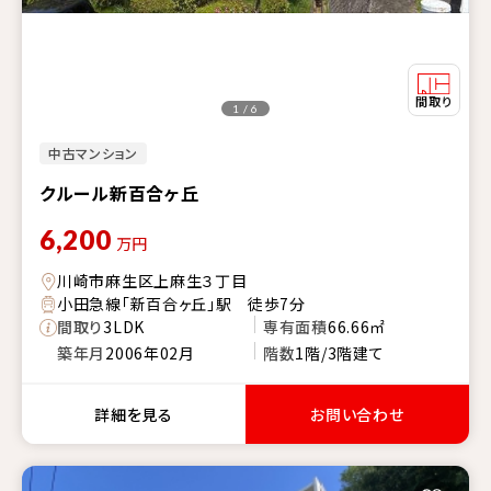
1 / 6
中古マンション
クルール新百合ヶ丘
6,200
万円
川崎市麻生区上麻生３丁目
小田急線「新百合ヶ丘」駅 徒歩7分
間取り
3LDK
専有面積
66.66㎡
築年月
2006年02月
階数
1階/3階建て
詳細を見る
お問い合わせ