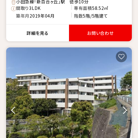
小田急線「新百合ヶ丘」駅 徒歩10分
間取り
3LDK
専有面積
58.52㎡
築年月
2019年04月
階数
5階/5階建て
詳細を見る
お問い合わせ