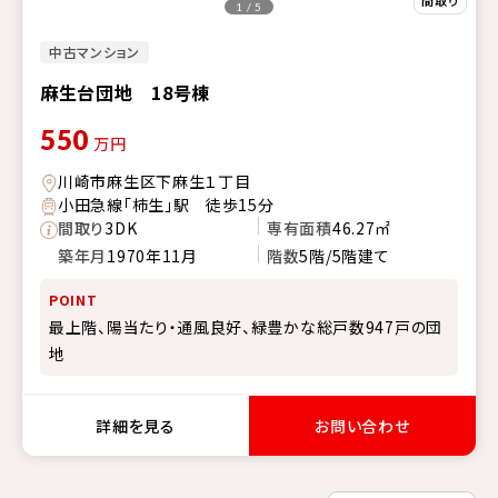
1 / 5
中古マンション
麻生台団地 18号棟
550
万円
川崎市麻生区下麻生１丁目
小田急線「柿生」駅 徒歩15分
間取り
3DK
専有面積
46.27㎡
築年月
1970年11月
階数
5階/5階建て
POINT
最上階、陽当たり・通風良好、緑豊かな総戸数947戸の団
地
詳細を見る
お問い合わせ