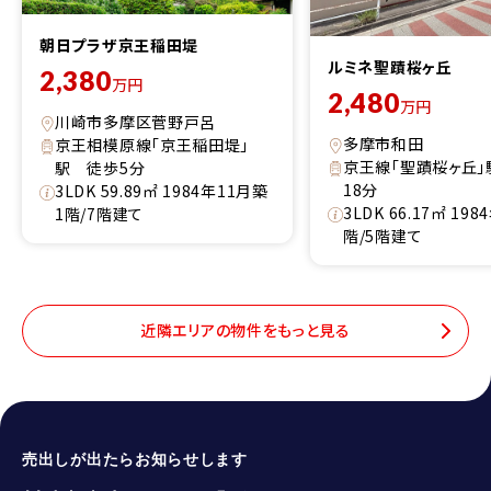
朝日プラザ京王稲田堤
ルミネ聖蹟桜ヶ丘
2,380
万円
2,480
万円
川崎市多摩区菅野戸呂
多摩市和田
京王相模原線「京王稲田堤」
京王線「聖蹟桜ヶ丘」
駅 徒歩5分
18分
3LDK 59.89㎡ 1984年11月築
3LDK 66.17㎡ 19
1階/7階建て
階/5階建て
近隣エリアの物件をもっと見る
売出しが出たらお知らせします