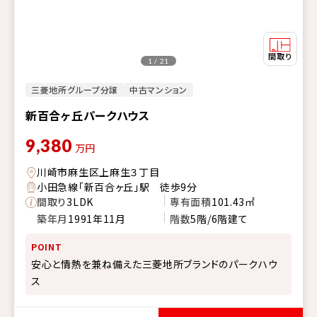
1 / 21
三菱地所グループ分譲
中古マンション
新百合ヶ丘パークハウス
9,380
万円
川崎市麻生区上麻生３丁目
小田急線「新百合ヶ丘」駅 徒歩9分
間取り
3LDK
専有面積
101.43㎡
築年月
1991年11月
階数
5階/6階建て
POINT
安心と情熱を兼ね備えた三菱地所ブランドのパークハウ
ス