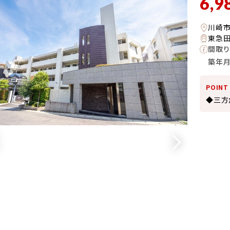
6,9
川崎
東急田
間取り
築年
POINT
◆三方