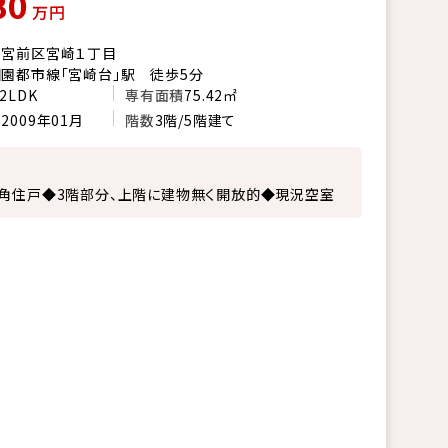
80
万円
市宮前区宮崎１丁目
園都市線「宮崎台」駅 徒歩5分
2LDK
専有面積
75.42㎡
月
2009年01月
階数
3階/5階建て
角住戸◆3階部分、上階に建物無く開放的◆現況空室