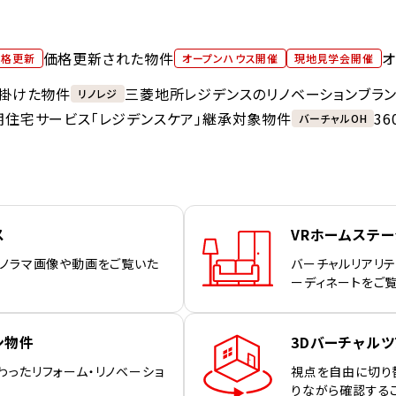
価格更新された物件
オ
価格更新
オープンハウス開催
現地見学会開催
掛けた物件
三菱地所レジデンスのリノベーションブラ
リノレジ
期住宅サービス「レジデンスケア」継承対象物件
3
バーチャルOH
ス
VRホームステ
パノラマ画像や動画をご覧いた
バーチャルリアリテ
ーディネートをご
ン物件
3Dバーチャルツ
わったリフォーム・リノベーショ
視点を自由に切り
りながら確認する