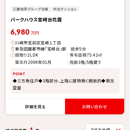
三菱地所グループ分譲
中古マンション
パークハウス宮崎台花霞
6,980
万円
川崎市宮前区宮崎１丁目
東急田園都市線「宮崎台」駅 徒歩5分
間取り
2LDK
専有面積
75.42㎡
築年月
2009年01月
階数
3階/5階建て
POINT
◆三方角住戸◆3階部分、上階に建物無く開放的◆現況
空室
詳細を見る
お問い合わせ
1