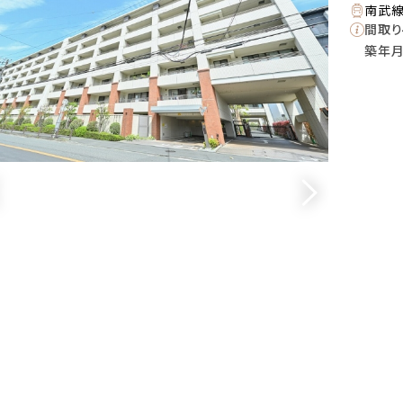
南武線
間取り
築年