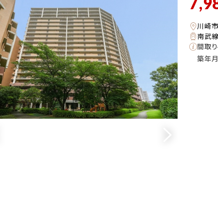
7,9
川崎
南武線
間取り
築年