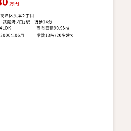
80
万円
市高津区久本２丁目
「武蔵溝ノ口」駅 徒歩14分
4LDK
専有面積
90.95㎡
月
2000年06月
階数
13階/20階建て