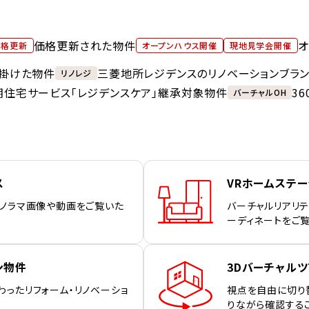
価格更新された物件
オ
価格更新
オープンハウス開催
現地見学会開催
掛けた物件
三菱地所レジデンスのリノベーションブラ
リノレジ
期住宅サービス「レジデンスケア」継承対象物件
3
バーチャルOH
ス
VRホームステ
パノラマ画像や動画をご覧いた
バーチャルリアリテ
ーディネートをご
ン物件
3Dバーチャルツ
わったリフォーム・リノベーショ
視点を自由に切り
りながら確認する