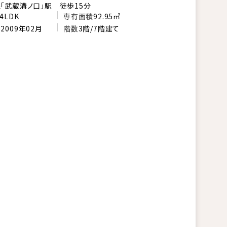
「武蔵溝ノ口」駅 徒歩15分
4LDK
専有面積
92.95㎡
月
2009年02月
階数
3階/7階建て