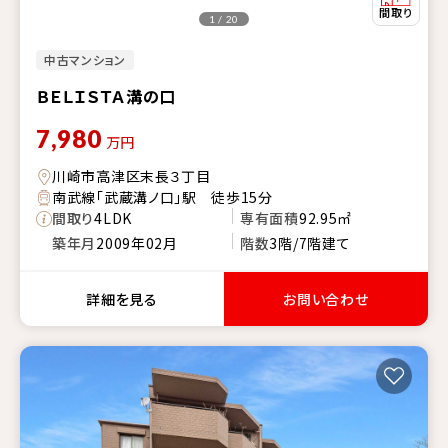
1 / 20
中古マンション
ＢＥＬＩＳＴＡ溝の口
7,980
万円
川崎市高津区末長３丁目
南武線「武蔵溝ノ口」駅 徒歩15分
間取り
4LDK
専有面積
92.95㎡
築年月
2009年02月
階数
3階/7階建て
詳細を見る
お問い合わせ