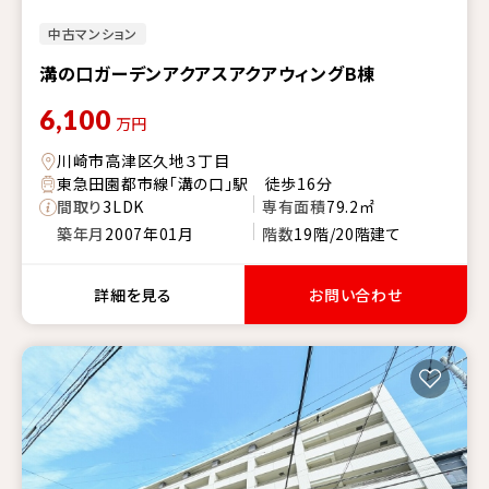
中古マンション
溝の口ガーデンアクアスアクアウィングB棟
6,100
万円
川崎市高津区久地３丁目
東急田園都市線「溝の口」駅 徒歩16分
間取り
3LDK
専有面積
79.2㎡
築年月
2007年01月
階数
19階/20階建て
詳細を見る
お問い合わせ