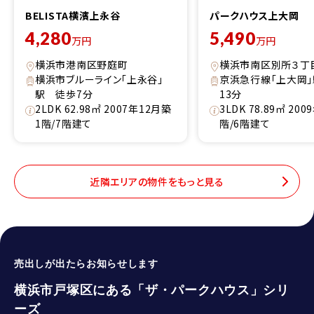
BELISTA横濱上永谷
パークハウス上大岡
4,280
5,490
万円
万円
横浜市港南区野庭町
横浜市南区別所３丁
横浜市ブルーライン「上永谷」
京浜急行線「上大岡
駅 徒歩7分
13分
2LDK 62.98㎡ 2007年12月築
3LDK 78.89㎡ 20
1階/7階建て
階/6階建て
近隣エリアの物件をもっと見る
売出しが出たらお知らせします
横浜市戸塚区にある「ザ・パークハウス」シリ
ーズ