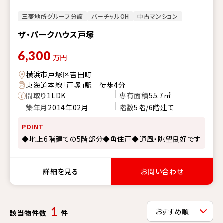
三菱地所グループ分譲
バーチャルOH
中古マンション
ザ・パークハウス戸塚
6,300
万円
横浜市戸塚区吉田町
東海道本線「戸塚」駅 徒歩4分
間取り
1LDK
専有面積
55.7㎡
築年月
2014年02月
階数
5階/6階建て
POINT
◆地上6階建ての5階部分◆角住戸◆通風・眺望良好です
詳細を見る
お問い合わせ
1
該当物件数
件