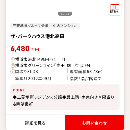
1 / 21
三菱地所グループ分譲
中古マンション
ザ・パークハウス港北高田
6,480
万円
横浜市港北区高田西１丁目
横浜市グリーンライン「高田」駅 徒歩7分
間取り
3LDK
専有面積
68.78㎡
築年月
2012年09月
階数
7階/7階建て
POINT
◆三菱地所レジデンス分譲◆最上階・南東向き×陽当り
＆眺望良好
詳細を見る
お問い合わせ