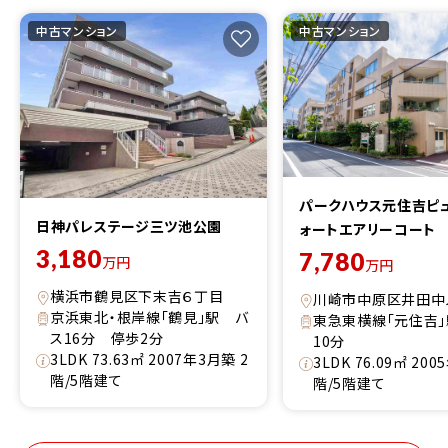
中古マンション
中古マンション
パークハウス元住吉ピ
日神パレステージ三ツ池公園
ォートエアリーコート
3,180
7,780
万円
万円
横浜市鶴見区下末吉６丁目
川崎市中原区井田中
京浜東北・根岸線「鶴見」駅 バ
東急東横線「元住吉
ス16分 停歩2分
10分
3LDK 73.63㎡ 2007年3月築 2
3LDK 76.09㎡ 20
階/5階建て
階/5階建て