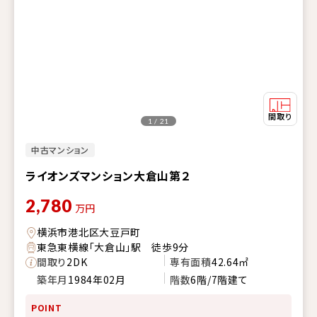
1 / 21
中古マンション
ライオンズマンション大倉山第２
2,780
万円
横浜市港北区大豆戸町
東急東横線「大倉山」駅 徒歩9分
間取り
2DK
専有面積
42.64㎡
築年月
1984年02月
階数
6階/7階建て
POINT