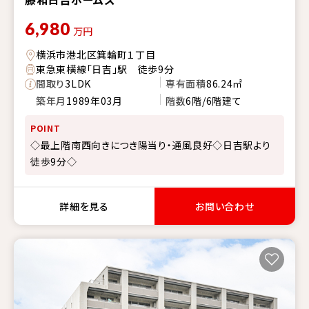
6,980
万円
横浜市港北区箕輪町１丁目
東急東横線「日吉」駅 徒歩9分
間取り
3LDK
専有面積
86.24㎡
築年月
1989年03月
階数
6階/6階建て
POINT
◇最上階南西向きにつき陽当り・通風良好◇日吉駅より
徒歩9分◇
詳細を見る
お問い合わせ