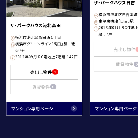
ザ・パークハウス日吉
横浜市港北区日吉本町
東急東横線「日吉」駅 
ザ・パークハウス港北高田
2013年01月 RC造
建 97戸
横浜市港北区高田西１丁目
横浜市グリーンライン「高田」駅 徒
売出し物件
歩7分
2012年09月 RC造地上7階建 142戸
賃貸物件
0
売出し物件
1
賃貸物件
0
マンション専用ページ
マンション専用ページ