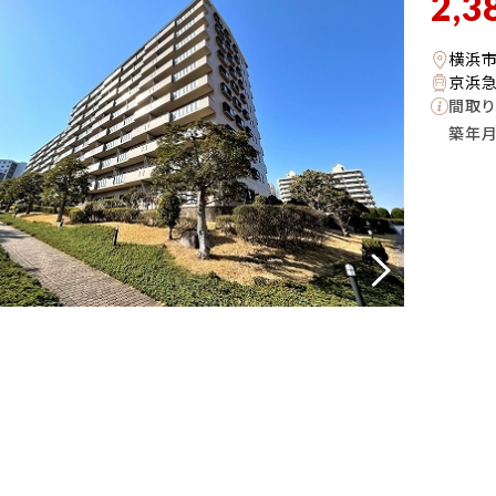
2,3
横浜
京浜急
間取り
築年