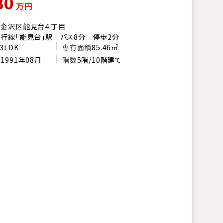
80
万円
市金沢区能見台４丁目
行線「能見台」駅 バス8分 停歩2分
3LDK
専有面積
85.46㎡
月
1991年08月
階数
5階/10階建て