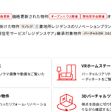
価格更新された物件
オ
価格更新
オープンハウス開催
現地見学会開催
掛けた物件
三菱地所レジデンスのリノベーションブラ
リノレジ
期住宅サービス「レジデンスケア」継承対象物件
3
バーチャルOH
ス
VRホームステ
パノラマ画像や動画をご覧いた
バーチャルリアリテ
ーディネートをご
ン物件
3Dバーチャルツ
わったリフォーム・リノベーショ
視点を自由に切り
りながら確認する