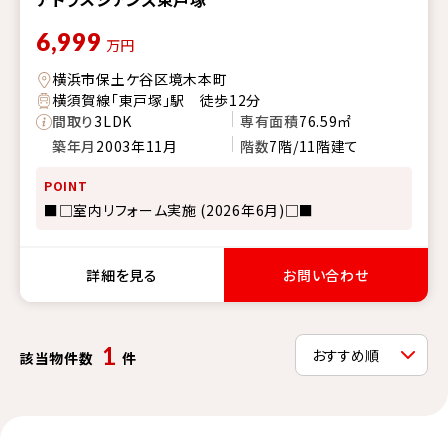
6,999
万円
横浜市保土ケ谷区境木本町
横須賀線「東戸塚」駅 徒歩12分
間取り
3LDK
専有面積
76.59㎡
築年月
2003年11月
階数
7階/11階建て
POINT
■□室内リフォーム実施 (2026年6月)□■
詳細を見る
お問い合わせ
1
該当物件数
件