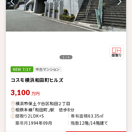
1 / 4
NEW 7/27
中古マンション
コスモ横浜和田町ヒルズ
3,100
万円
横浜市保土ケ谷区和田２丁目
相鉄本線「和田町」駅 徒歩8分
間取り
2LDK+S
専有面積
63.35㎡
築年月
1994年09月
階数
12階/14階建て