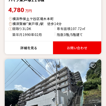
4,780
万円
横浜市保土ケ谷区境木本町
横須賀線「東戸塚」駅 徒歩14分
間取り
3LDK
専有面積
107.72㎡
築年月
1990年02月
階数
3階/5階建て
詳細を見る
お問い合わせ