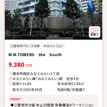
1 / 10
三菱地所グループ分譲
中古マンション
M.M.TOWERS the South
9,380
万円
横浜市西区みなとみらい４丁目
みなとみらい線「みなとみらい」駅 徒歩3分
間取り
1LDK
専有面積
52.86㎡
築年月
2003年09月
階数
6階/30階建て
POINT
◆三菱地所分譲 地上30階建 免震構造タワーマンション