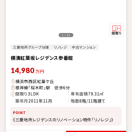
1 / 21
三菱地所グループ分譲
リノレジ
中古マンション
横濱紅葉坂レジデンス参番館
14,980
万円
横浜市西区紅葉ケ丘
根岸線「桜木町」駅 徒歩6分
間取り
3LDK
専有面積
79.31㎡
築年月
2011年11月
階数
8階/11階建て
POINT
《三菱地所レジデンスのリノベーション物件「リノレジ」》