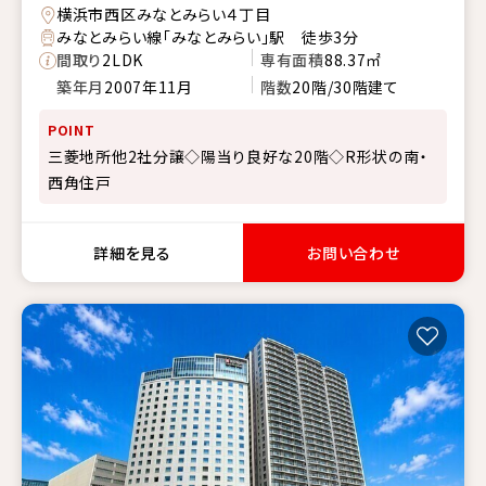
横浜市西区みなとみらい４丁目
みなとみらい線「みなとみらい」駅 徒歩3分
間取り
2LDK
専有面積
88.37㎡
築年月
2007年11月
階数
20階/30階建て
POINT
三菱地所他2社分譲◇陽当り良好な20階◇R形状の南・
西角住戸
詳細を見る
お問い合わせ