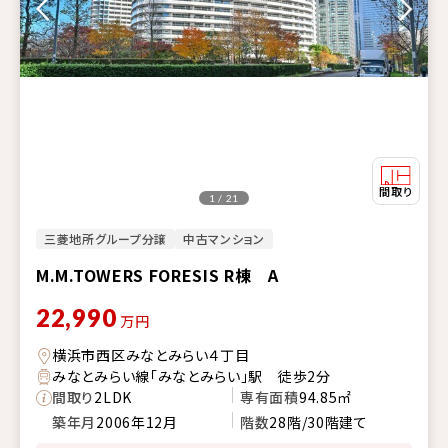
1 / 21
三菱地所グループ分譲
中古マンション
M.M.TOWERS FORESIS R棟 A
22,990
万円
横浜市西区みなとみらい４丁目
みなとみらい線「みなとみらい」駅 徒歩2分
間取り
2LDK
専有面積
94.85㎡
築年月
2006年12月
階数
28階/30階建て