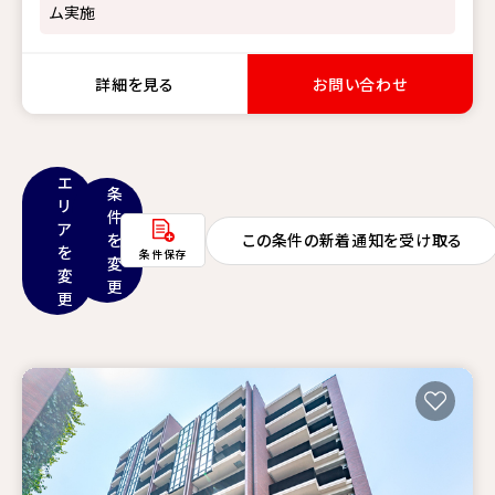
ム実施
詳細を見る
お問い合わせ
エ
条
リ
件
ア
を
この条件の新着通知を受け取る
を
条件保存
変
変
更
更