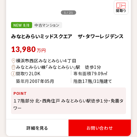
1 / 21
NEW 8/8
中古マンション
みなとみらいミッドスクエア ザ・タワーレジデンス
13,980
万円
横浜市西区みなとみらい４丁目
みなとみらい線「みなとみらい」駅 徒歩1分
間取り
2LDK
専有面積
79.09㎡
築年月
2007年05月
階数
17階/31階建て
POINT
１７階部分 北・西角住戸 みなとみらい駅徒歩１分・免震タ
ワー
詳細を見る
お問い合わせ