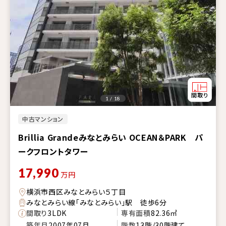
1 / 18
中古マンション
Brillia Grandeみなとみらい OCEAN＆PARK パ
ークフロントタワー
17,990
万円
横浜市西区みなとみらい５丁目
みなとみらい線「みなとみらい」駅 徒歩6分
間取り
3LDK
専有面積
82.36㎡
築年月
2007年07月
階数
13階/30階建て