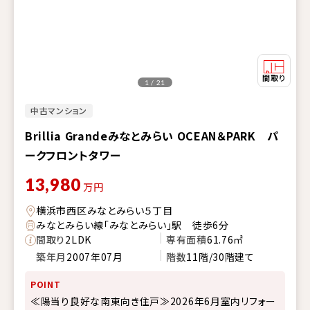
1 / 21
中古マンション
Brillia Grandeみなとみらい OCEAN＆PARK パ
ークフロントタワー
13,980
万円
横浜市西区みなとみらい５丁目
みなとみらい線「みなとみらい」駅 徒歩6分
間取り
2LDK
専有面積
61.76㎡
築年月
2007年07月
階数
11階/30階建て
POINT
≪陽当り良好な南東向き住戸≫2026年6月室内リフォー