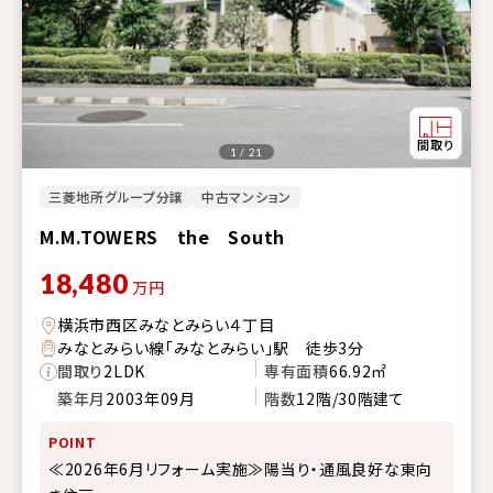
1 / 21
三菱地所グループ分譲
中古マンション
M.M.TOWERS the South
18,480
万円
横浜市西区みなとみらい４丁目
みなとみらい線「みなとみらい」駅 徒歩3分
間取り
2LDK
専有面積
66.92㎡
築年月
2003年09月
階数
12階/30階建て
POINT
≪2026年6月リフォーム実施≫陽当り・通風良好な東向