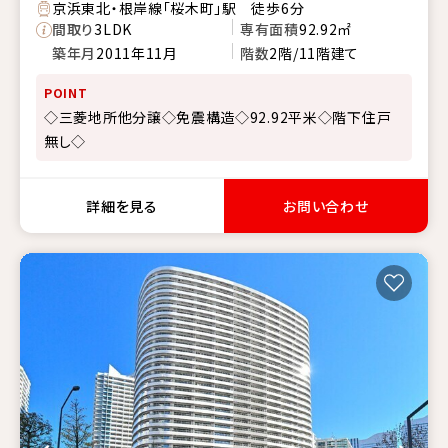
京浜東北・根岸線「桜木町」駅 徒歩6分
間取り
3LDK
専有面積
92.92㎡
築年月
2011年11月
階数
2階/11階建て
POINT
◇三菱地所他分譲◇免震構造◇92.92平米◇階下住戸
無し◇
詳細を見る
お問い合わせ