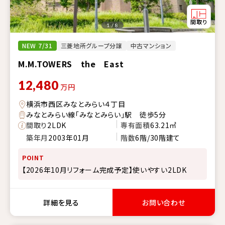
1 / 8
NEW 7/31
三菱地所グループ分譲
中古マンション
M.M.TOWERS the East
12,480
万円
横浜市西区みなとみらい４丁目
みなとみらい線「みなとみらい」駅 徒歩5分
間取り
2LDK
専有面積
63.21㎡
築年月
2003年01月
階数
6階/30階建て
POINT
【2026年10月リフォーム完成予定】使いやすい2LDK
詳細を見る
お問い合わせ