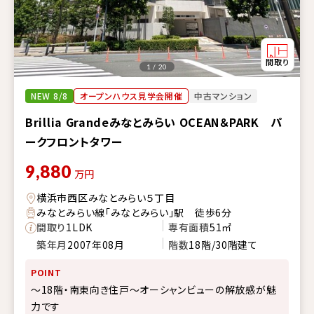
1 / 20
NEW 8/8
オープンハウス見学会開催
中古マンション
Brillia Grandeみなとみらい OCEAN＆PARK パ
ークフロントタワー
9,880
万円
横浜市西区みなとみらい５丁目
みなとみらい線「みなとみらい」駅 徒歩6分
間取り
1LDK
専有面積
51㎡
築年月
2007年08月
階数
18階/30階建て
POINT
～18階・南東向き住戸～オーシャンビューの解放感が魅
力です