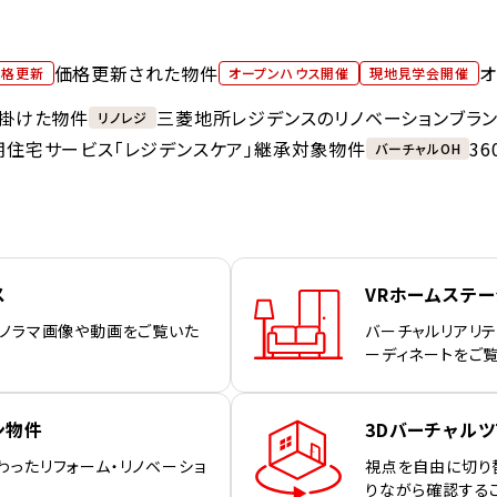
価格更新された物件
オ
価格更新
オープンハウス開催
現地見学会開催
掛けた物件
三菱地所レジデンスのリノベーションブラ
リノレジ
期住宅サービス「レジデンスケア」継承対象物件
3
バーチャルOH
ス
VRホームステ
パノラマ画像や動画をご覧いた
バーチャルリアリテ
ーディネートをご
ン物件
3Dバーチャルツ
わったリフォーム・リノベーショ
視点を自由に切り
りながら確認する