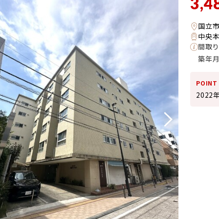
3,4
国立
中央本
間取り
築年
POINT
202