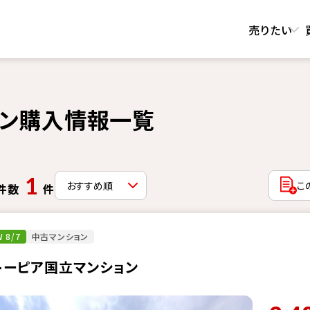
売りたい
ン購入情報一覧
1
こ
件数
件
 8/7
中古マンション
トーピア国立マンション