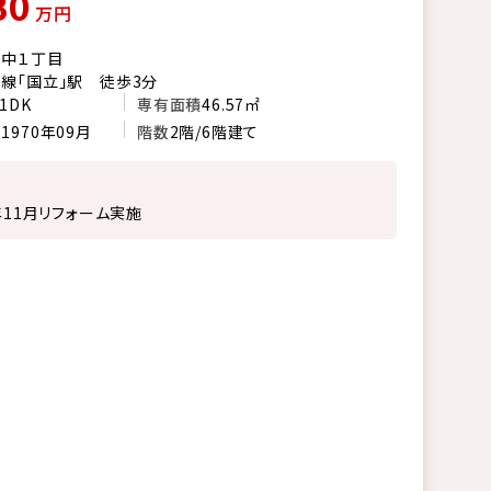
80
万円
市中１丁目
線「国立」駅 徒歩3分
1DK
専有面積
46.57㎡
月
1970年09月
階数
2階/6階建て
2年11月リフォーム実施