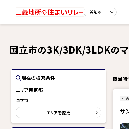
国立市の3K/3DK/3LDK
現在の検索条件
該当物
エリア
東京都
中古
国立市
サ
エリアを変更