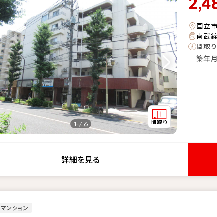
2,4
国立
南武線
間取り
築年
1 / 6
詳細を見る
マンション