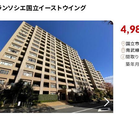
ランソシエ国立イーストウイング
4,9
国立
南武線
間取り
築年