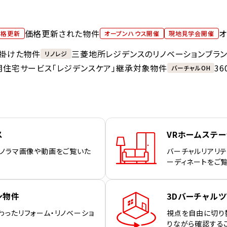
価格更新された物件
オ
価格更新
オープンハウス開催
現地見学会開催
掛けた物件
三菱地所レジデンスのリノベーションブラ
リノレジ
期住宅サービス「レジデンスケア」継承対象物件
3
バーチャルOH
ス
VRホームステ
パノラマ画像や動画をご覧いた
バーチャルリアリテ
ーディネートをご
ン物件
3Dバーチャルツ
わったリフォーム・リノベーショ
視点を自由に切り
りながら確認する