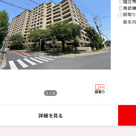
国立
南武線
間取り
築年
1 / 6
詳細を見る