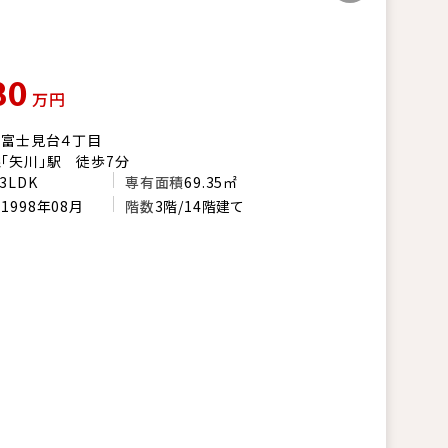
80
万円
市富士見台４丁目
「矢川」駅 徒歩7分
3LDK
専有面積
69.35㎡
月
1998年08月
階数
3階/14階建て