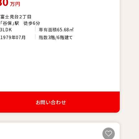
80
万円
市富士見台２丁目
「谷保」駅 徒歩6分
3LDK
専有面積
65.68㎡
月
1979年07月
階数
3階/6階建て
お問い合わせ