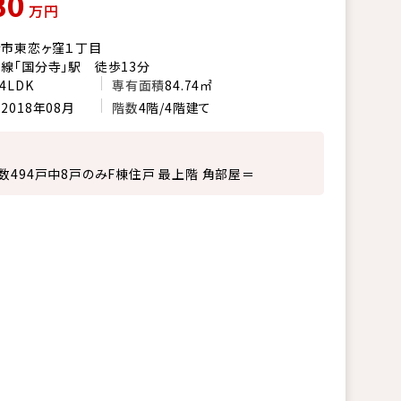
80
万円
市東恋ヶ窪１丁目
線「国分寺」駅 徒歩13分
4LDK
専有面積
84.74㎡
月
2018年08月
階数
4階/4階建て
数494戸中8戸のみF棟住戸 最上階 角部屋＝