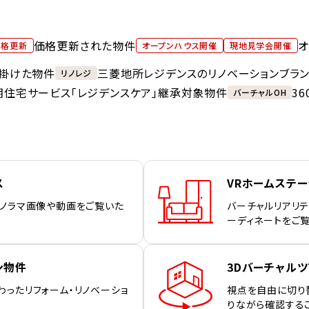
価格更新された物件
オ
価格更新
オープンハウス開催
現地見学会開催
掛けた物件
三菱地所レジデンスのリノベーションブラ
リノレジ
期住宅サービス「レジデンスケア」継承対象物件
3
バーチャルOH
ス
VRホームステ
パノラマ画像や動画をご覧いた
バーチャルリアリテ
ーディネートをご
ン物件
3Dバーチャルツ
わったリフォーム・リノベーショ
視点を自由に切り
りながら確認する