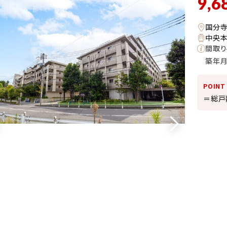
9,6
国分寺
中央本
間取り
築年
POINT
＝総戸