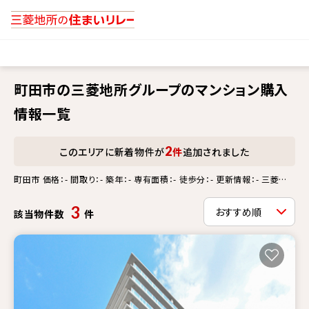
町田市の三菱地所グループのマンション購入
情報一覧
2
このエリアに新着物件が
件
追加されました
町田市 価格：- 間取り：- 築年：- 専有面積：- 徒歩分：- 更新情報：- 三菱地
所グループ物件
3
該当物件数
件