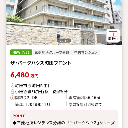
1 / 19
NEW 7/31
三菱地所グループ分譲
中古マンション
ザ・パークハウス町田フロント
6,480
万円
町田市原町田５丁目
小田急線「町田」駅 徒歩5分
間取り
2LDK
専有面積
56.46㎡
築年月
2018年11月
階数
5階/17階建て
POINT
◆三菱地所レジデンス分譲の「ザ・パークハウス」シリーズ