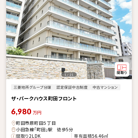
1 / 21
三菱地所グループ分譲
認定保証中古制度
中古マンション
ザ・パークハウス町田フロント
6,980
万円
町田市原町田５丁目
小田急線「町田」駅 徒歩5分
間取り
2LDK
専有面積
56.46㎡