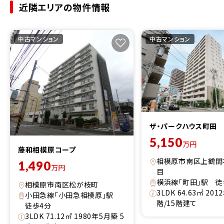
近隣エリアの物件情報
中古マンション
中古マンション
ザ・パークハウス町田
5,150
万円
藤和相模原コープ
相模原市南区上鶴間
1,490
万円
目
横浜線「町田」駅 徒
相模原市南区松が枝町
3LDK 64.63㎡ 20
小田急線「小田急相模原」駅
階/15階建て
徒歩4分
3LDK 71.12㎡ 1980年5月築 5