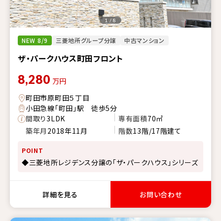
1 / 8
NEW 8/9
三菱地所グループ分譲
中古マンション
ザ・パークハウス町田フロント
8,280
万円
町田市原町田５丁目
小田急線「町田」駅 徒歩5分
間取り
3LDK
専有面積
70㎡
築年月
2018年11月
階数
13階/17階建て
POINT
◆三菱地所レジデンス分譲の「ザ・パークハウス」シリーズ
詳細を見る
お問い合わせ