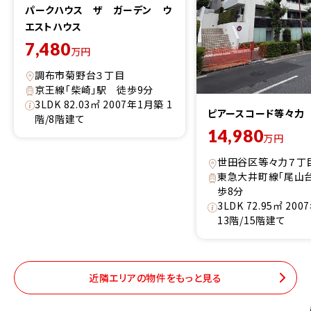
パークハウス ザ ガーデン ウ
エストハウス
7,480
万円
調布市菊野台３丁目
京王線「柴崎」駅 徒歩9分
3LDK 82.03㎡ 2007年1月築 1
ピアースコード等々力
階/8階建て
14,980
万円
世田谷区等々力７丁
東急大井町線「尾山
歩8分
3LDK 72.95㎡ 20
13階/15階建て
近隣エリアの物件をもっと見る