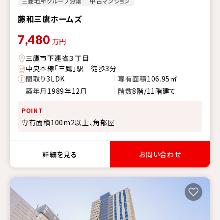
三菱地所グループ分譲
中古マンション
藤和三鷹ホームズ
7,480
万円
三鷹市下連雀３丁目
中央本線「三鷹」駅 徒歩3分
間取り
3LDK
専有面積
106.95㎡
築年月
1989年12月
階数
8階/11階建て
POINT
専有面積100m2以上、角部屋
詳細を見る
お問い合わせ