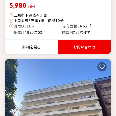
5,980
万円
三鷹市下連雀４丁目
中央本線「三鷹」駅 徒歩10分
間取り
3LDK
専有面積
64.62㎡
築年月
1972年03月
階数
9階/9階建て
詳細を見る
お問い合わせ