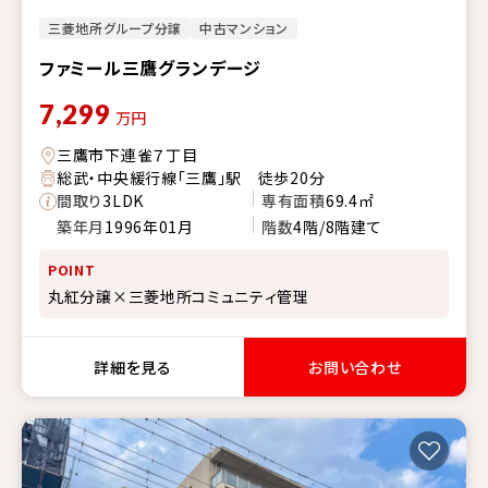
三菱地所グループ分譲
中古マンション
ファミール三鷹グランデージ
7,299
万円
三鷹市下連雀７丁目
総武・中央緩行線「三鷹」駅 徒歩20分
間取り
3LDK
専有面積
69.4㎡
築年月
1996年01月
階数
4階/8階建て
POINT
丸紅分譲×三菱地所コミュニティ管理
詳細を見る
お問い合わせ