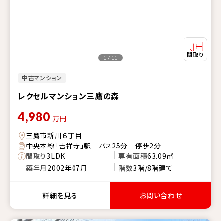
1 / 11
中古マンション
レクセルマンション三鷹の森
4,980
万円
三鷹市新川６丁目
中央本線「吉祥寺」駅 バス25分 停歩2分
間取り
3LDK
専有面積
63.09㎡
築年月
2002年07月
階数
3階/8階建て
詳細を見る
お問い合わせ