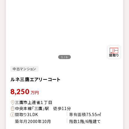
1 / 6
中古マンション
ルネ三鷹エアリーコート
8,250
万円
三鷹市上連雀１丁目
中央本線「三鷹」駅 徒歩11分
間取り
3LDK
専有面積
75.55㎡
築年月
2000年10月
階数
1階/6階建て