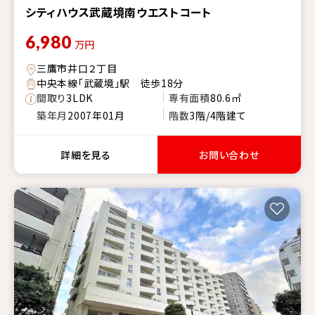
シティハウス武蔵境南ウエストコート
6,980
万円
三鷹市井口２丁目
中央本線「武蔵境」駅 徒歩18分
間取り
3LDK
専有面積
80.6㎡
築年月
2007年01月
階数
3階/4階建て
詳細を見る
お問い合わせ