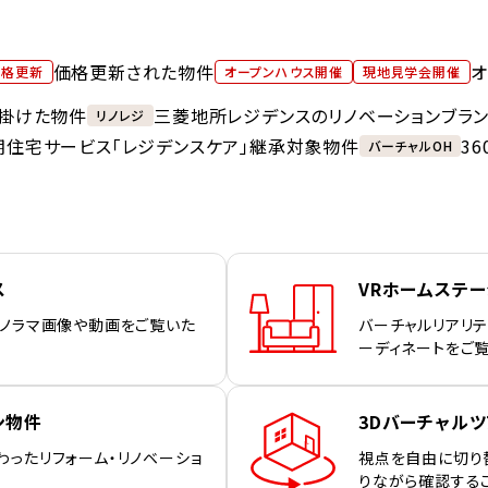
価格更新された物件
オ
価格更新
オープンハウス開催
現地見学会開催
掛けた物件
三菱地所レジデンスのリノベーションブラ
リノレジ
期住宅サービス「レジデンスケア」継承対象物件
3
バーチャルOH
ス
VRホームステ
パノラマ画像や動画をご覧いた
バーチャルリアリテ
ーディネートをご
ン物件
3Dバーチャルツ
わったリフォーム・リノベーショ
視点を自由に切り
りながら確認する