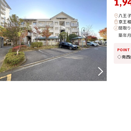
1,9
八王
京王相
間取り
築年
POINT
◇南西