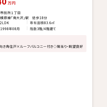
40
万円
子市別所１丁目
模原線「南大沢」駅 徒歩18分
2LDK
専有面積
83.6㎡
月
1998年08月
階数
3階/4階建て
向き角住戸×ルーフバルコニー付き◇陽当り・眺望良好