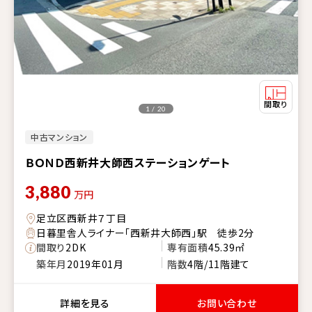
1 / 20
中古マンション
ＢＯＮＤ西新井大師西ステーションゲート
3,880
万円
足立区西新井７丁目
日暮里舎人ライナー「西新井大師西」駅 徒歩2分
間取り
2DK
専有面積
45.39㎡
築年月
2019年01月
階数
4階/11階建て
詳細を見る
お問い合わせ