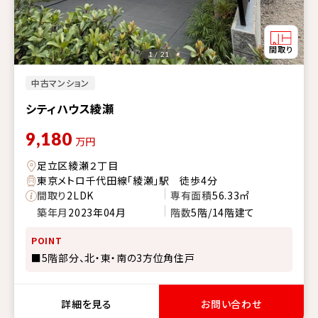
1 / 21
中古マンション
シティハウス綾瀬
9,180
万円
足立区綾瀬２丁目
東京メトロ千代田線「綾瀬」駅 徒歩4分
間取り
2LDK
専有面積
56.33㎡
築年月
2023年04月
階数
5階/14階建て
POINT
■5階部分、北・東・南の3方位角住戸
詳細を見る
お問い合わせ