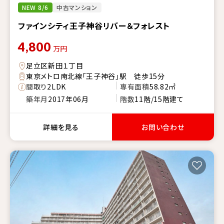
NEW 8/6
中古マンション
ファインシティ王子神谷リバー＆フォレスト
4,800
万円
足立区新田１丁目
東京メトロ南北線「王子神谷」駅 徒歩15分
間取り
2LDK
専有面積
58.82㎡
築年月
2017年06月
階数
11階/15階建て
詳細を見る
お問い合わせ