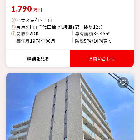
1,790
万円
足立区東和５丁目
東京メトロ千代田線「北綾瀬」駅 徒歩12分
間取り
2DK
専有面積
36.45㎡
築年月
1974年06月
階数
5階/10階建て
詳細を見る
お問い合わせ