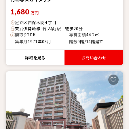
1,680
万円
足立区西保木間４丁目
東武伊勢崎線「竹ノ塚」駅 徒歩20分
間取り
2DK
専有面積
44.2㎡
築年月
1971年03月
階数
9階/14階建て
詳細を見る
お問い合わせ