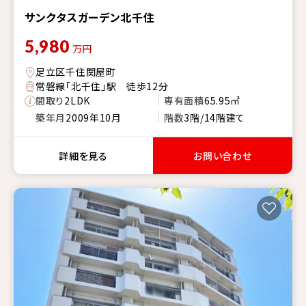
サンクタスガーデン北千住
5,980
万円
足立区千住関屋町
常磐線「北千住」駅 徒歩12分
間取り
2LDK
専有面積
65.95㎡
築年月
2009年10月
階数
3階/14階建て
詳細を見る
お問い合わせ