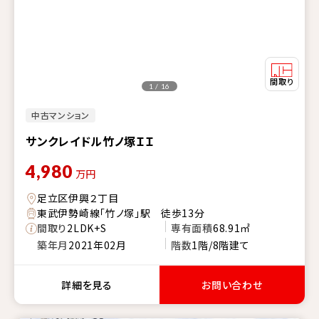
1 / 16
中古マンション
サンクレイドル竹ノ塚ＩＩ
4,980
万円
足立区伊興２丁目
東武伊勢崎線「竹ノ塚」駅 徒歩13分
間取り
2LDK+S
専有面積
68.91㎡
築年月
2021年02月
階数
1階/8階建て
詳細を見る
お問い合わせ