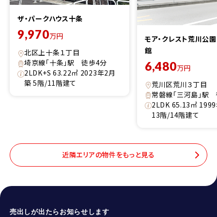
ザ・パークハウス十条
9,970
万円
モア・クレスト荒川公
館
北区上十条１丁目
埼京線「十条」駅 徒歩4分
6,480
万円
2LDK+S 63.22㎡ 2023年2月
築 5階/11階建て
荒川区荒川３丁目
常磐線「三河島」駅 
2LDK 65.13㎡ 19
13階/14階建て
近隣エリアの物件をもっと見る
売出しが出たらお知らせします