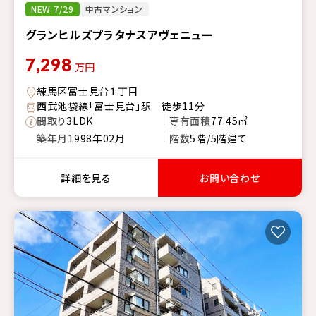
NEW 7/29
中古マンション
グランヒルズプラタナスアヴェニュー
7,298
万円
練馬区富士見台１丁目
西武池袋線「富士見台」駅 徒歩11分
間取り
3LDK
専有面積
77.45㎡
築年月
1998年02月
階数
5階/5階建て
詳細を見る
お問い合わせ