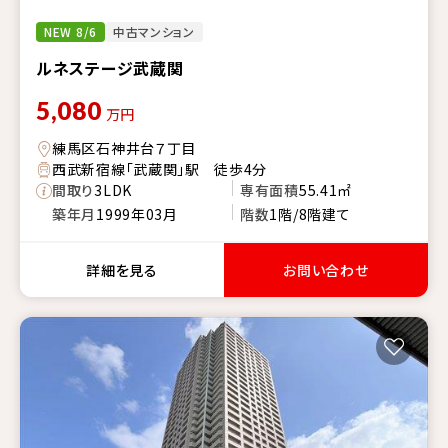
NEW 8/6
中古マンション
ルネステージ武蔵関
5,080
万円
練馬区石神井台７丁目
西武新宿線「武蔵関」駅 徒歩4分
間取り
3LDK
専有面積
55.41㎡
築年月
1999年03月
階数
1階/8階建て
詳細を見る
お問い合わせ