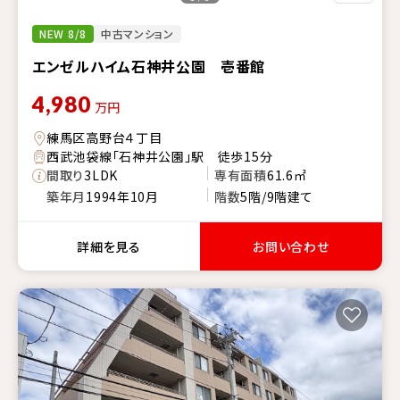
NEW 8/8
中古マンション
エンゼルハイム石神井公園 壱番館
4,980
万円
練馬区高野台４丁目
西武池袋線「石神井公園」駅 徒歩15分
間取り
3LDK
専有面積
61.6㎡
築年月
1994年10月
階数
5階/9階建て
詳細を見る
お問い合わせ