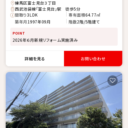
練馬区富士見台３丁目
西武池袋線「富士見台」駅 徒歩5分
間取り
3LDK
専有面積
64.77㎡
築年月
1997年09月
階数
2階/5階建て
POINT
2026年６月新規リフォーム実施済み
詳細を見る
お問い合わせ