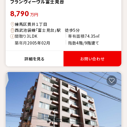
フランヴィーヴル富士見台
8,790
万円
練馬区貫井１丁目
西武池袋線「富士見台」駅 徒歩5分
間取り
3LDK
専有面積
74.35㎡
築年月
2005年02月
階数
4階/9階建て
詳細を見る
お問い合わせ