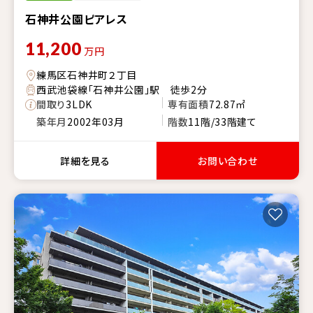
石神井公園ピアレス
11,200
万円
練馬区石神井町２丁目
西武池袋線「石神井公園」駅 徒歩2分
間取り
3LDK
専有面積
72.87㎡
築年月
2002年03月
階数
11階/33階建て
詳細を見る
お問い合わせ