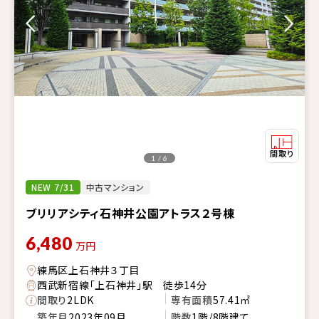
1 / 6
NEW 7/31
中古マンション
ブリリアシティ石神井公園アトラス２号棟
6,480
万円
練馬区上石神井３丁目
西武新宿線「上石神井」駅 徒歩14分
間取り
2LDK
専有面積
57.41㎡
築年月
2023年09月
階数
1階/8階建て