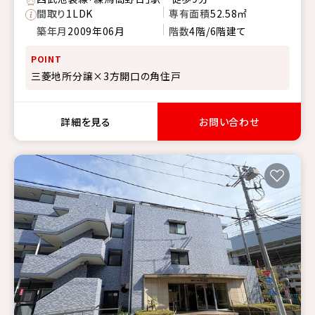
間取り
1LDK
専有面積
52.58㎡
築年月
2009年06月
階数
4階/6階建て
POINT
三菱地所分譲×3方開口の角住戸
詳細を見る
お問い合わせ