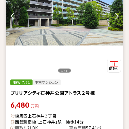
1 / 6
NEW 7/31
中古マンション
ブリリアシティ石神井公園アトラス２号棟
6,480
万円
練馬区上石神井３丁目
西武新宿線「上石神井」駅 徒歩14分
間取り
2LDK
専有面積
57.41㎡