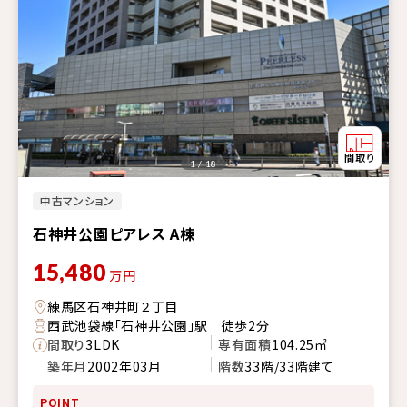
1 / 18
中古マンション
石神井公園ピアレス A棟
15,480
万円
練馬区石神井町２丁目
西武池袋線「石神井公園」駅 徒歩2分
間取り
3LDK
専有面積
104.25㎡
築年月
2002年03月
階数
33階/33階建て
POINT