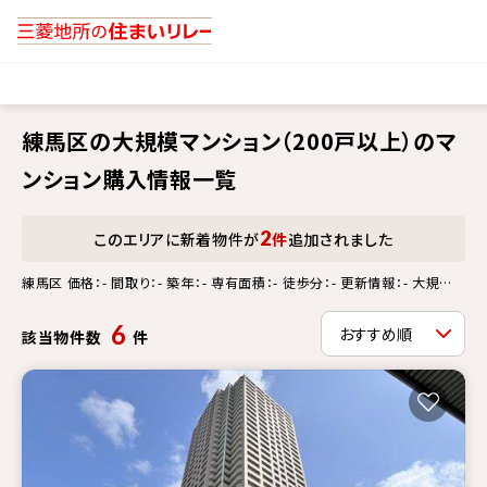
練馬区の大規模マンション（200戸以上）のマ
ンション購入情報一覧
2
このエリアに新着物件が
件
追加されました
練馬区 価格：- 間取り：- 築年：- 専有面積：- 徒歩分：- 更新情報：- 大規模
マンション（200戸以上）
6
該当物件数
件