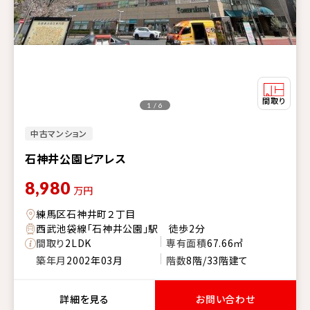
1 / 6
中古マンション
石神井公園ピアレス
8,980
万円
練馬区石神井町２丁目
西武池袋線「石神井公園」駅 徒歩2分
間取り
2LDK
専有面積
67.66㎡
築年月
2002年03月
階数
8階/33階建て
詳細を見る
お問い合わせ