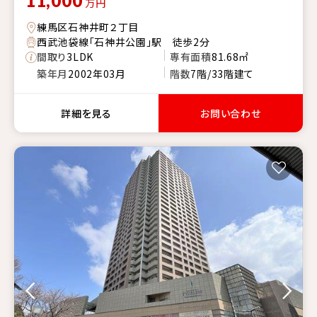
11,000
万円
練馬区石神井町２丁目
西武池袋線「石神井公園」駅 徒歩2分
間取り
3LDK
専有面積
81.68㎡
築年月
2002年03月
階数
7階/33階建て
詳細を見る
お問い合わせ