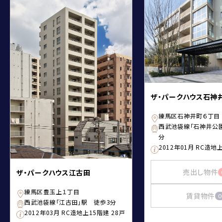
ザ・パークハウス石神
練馬区石神井町６丁目
西武池袋線「石神井公
分
2012年01月 RC造地
売出し物件
ザ・パークハウス江古田
練馬区豊玉上１丁目
賃貸物件
0
西武池袋線「江古田」駅 徒歩3分
2012年03月 RC造地上15階建 28戸