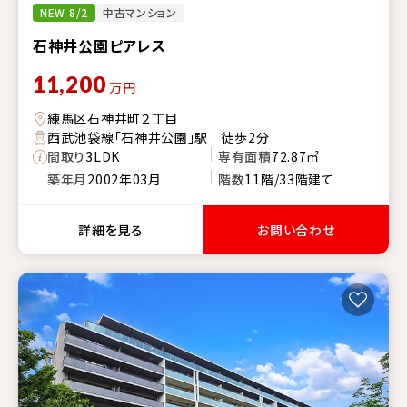
NEW 8/2
中古マンション
石神井公園ピアレス
11,200
万円
練馬区石神井町２丁目
西武池袋線「石神井公園」駅 徒歩2分
間取り
3LDK
専有面積
72.87㎡
築年月
2002年03月
階数
11階/33階建て
詳細を見る
お問い合わせ