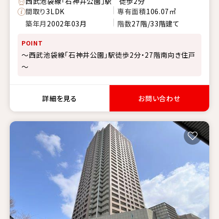
西武池袋線「石神井公園」駅 徒歩2分
間取り
3LDK
専有面積
106.07㎡
築年月
2002年03月
階数
27階/33階建て
POINT
～西武池袋線「石神井公園」駅徒歩2分・27階南向き住戸
～
詳細を見る
お問い合わせ