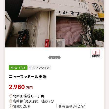
1 / 11
NEW 7/26
中古マンション
ニューファミール田端
2,980
万円
北区田端新町３丁目
高崎線「尾久」駅 徒歩9分
間取り
2DK
専有面積
34.27㎡