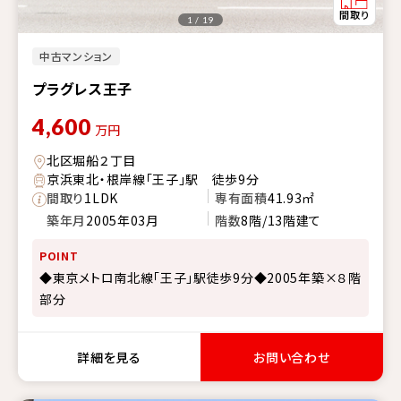
1 / 19
中古マンション
プラグレス王子
4,600
万円
北区堀船２丁目
京浜東北・根岸線「王子」駅 徒歩9分
間取り
1LDK
専有面積
41.93㎡
築年月
2005年03月
階数
8階/13階建て
POINT
◆東京メトロ南北線「王子」駅徒歩9分◆2005年築×８階
部分
詳細を見る
お問い合わせ