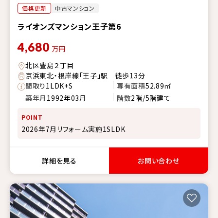
価格更新
中古マンション
ライオンズマンション王子第6
4,680
万円
北区豊島２丁目
京浜東北・根岸線「王子」駅 徒歩13分
間取り
1LDK+S
専有面積
52.89㎡
築年月
1992年03月
階数
2階/5階建て
POINT
2026年7月リフォーム実施1SLDK
詳細を見る
お問い合わせ