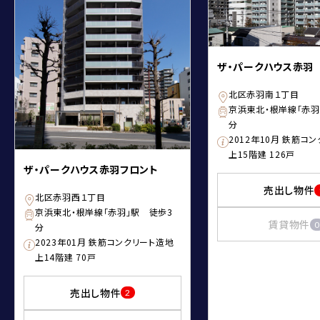
ザ・パークハウス赤羽
北区赤羽南１丁目
京浜東北・根岸線「赤羽
分
2012年10月 鉄筋コ
上15階建 126戸
ザ・パークハウス赤羽フロント
売出し物件
北区赤羽西１丁目
京浜東北・根岸線「赤羽」駅 徒歩3
賃貸物件
0
分
2023年01月 鉄筋コンクリート造地
上14階建 70戸
売出し物件
2