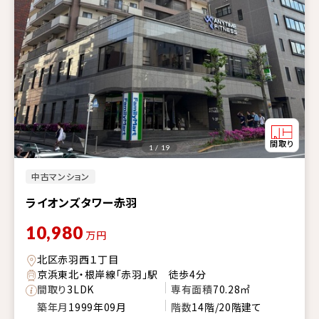
1 / 19
中古マンション
ライオンズタワー赤羽
10,980
万円
北区赤羽西１丁目
京浜東北・根岸線「赤羽」駅 徒歩4分
間取り
3LDK
専有面積
70.28㎡
築年月
1999年09月
階数
14階/20階建て