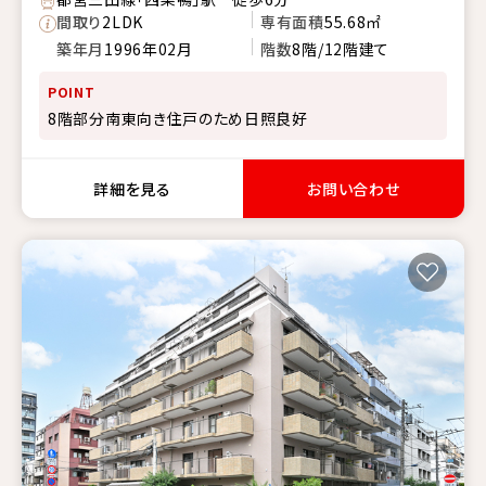
間取り
2LDK
専有面積
55.68㎡
築年月
1996年02月
階数
8階/12階建て
POINT
8階部分南東向き住戸のため日照良好
詳細を見る
お問い合わせ