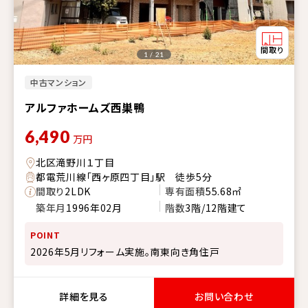
1 / 21
中古マンション
アルファホームズ西巣鴨
6,490
万円
北区滝野川１丁目
都電荒川線「西ヶ原四丁目」駅 徒歩5分
間取り
2LDK
専有面積
55.68㎡
築年月
1996年02月
階数
3階/12階建て
POINT
2026年5月リフォーム実施。南東向き角住戸
詳細を見る
お問い合わせ