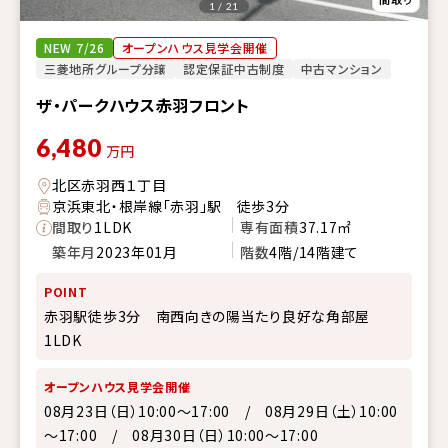
1 / 21
NEW 7/26
オープンハウス見学会開催
三菱地所グループ分譲
認定保証中古制度
中古マンション
ザ・パークハウス赤羽フロント
6,480
万円
北区赤羽西１丁目
京浜東北・根岸線「赤羽」駅 徒歩3分
間取り
1LDK
専有面積
37.17㎡
築年月
2023年01月
階数
4階/14階建て
POINT
赤羽駅徒歩3分 南西向きの陽当たり良好な角部屋
1LDK
オープンハウス見学会開催
08月23日（日）10:00～17:00 / 08月29日（土）10:00
～17:00 / 08月30日（日）10:00～17:00