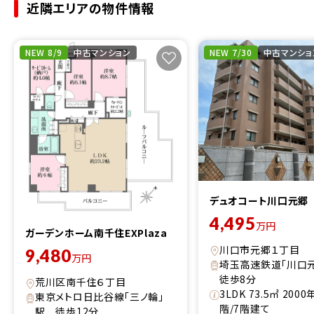
近隣エリアの物件情報
NEW 8/9
中古マンション
NEW 7/30
中古マンショ
デュオコート川口元郷
4,495
万円
ガーデンホーム南千住EXPlaza
川口市元郷１丁目
9,480
万円
埼玉高速鉄道「川口
徒歩8分
荒川区南千住６丁目
3LDK 73.5㎡ 200
東京メトロ日比谷線「三ノ輪」
階/7階建て
駅 徒歩12分