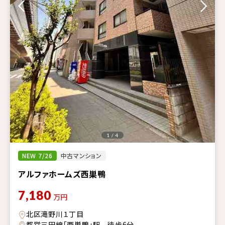
1 / 4
NEW 7/26
中古マンション
アルファホームズ西巣鴨
7,180
万円
北区滝野川１丁目
都営三田線「西巣鴨」駅 徒歩6分