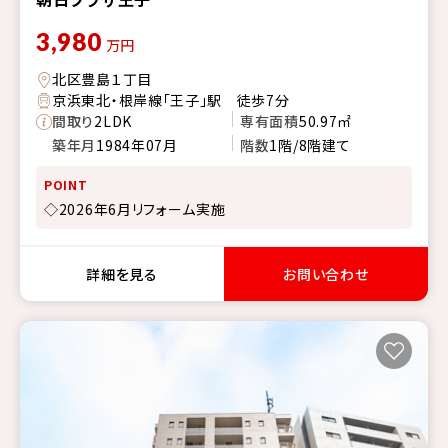
3,980
万円
北区豊島１丁目
京浜東北・根岸線「王子」駅 徒歩7分
間取り
2LDK
専有面積
50.97㎡
築年月
1984年07月
階数
1階/8階建て
POINT
◇2026年6月リフォーム実施
詳細を見る
お問い合わせ