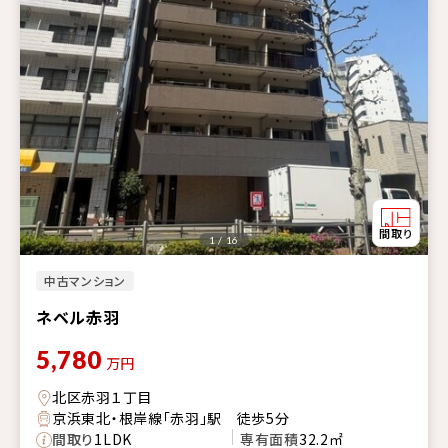
1 / 16
中古マンション
ネベル赤羽
5,780
万円
北区赤羽１丁目
京浜東北・根岸線「赤羽」駅 徒歩5分
間取り
1LDK
専有面積
32.2㎡