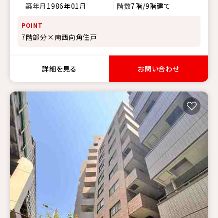
築年月
1986年01月
階数
7階/9階建て
POINT
7階部分×南西向角住戸
詳細を見る
お問い合わせ