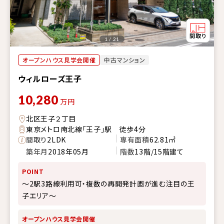
1 / 21
オープンハウス見学会開催
中古マンション
ウィルローズ王子
10,280
万円
北区王子２丁目
東京メトロ南北線「王子」駅 徒歩4分
間取り
2LDK
専有面積
62.81㎡
築年月
2018年05月
階数
13階/15階建て
POINT
～2駅3路線利用可・複数の再開発計画が進む注目の王
子エリア～
オープンハウス見学会開催