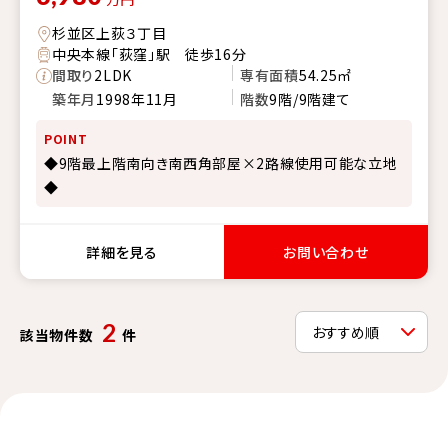
杉並区上荻３丁目
中央本線「荻窪」駅 徒歩16分
間取り
2LDK
専有面積
54.25㎡
築年月
1998年11月
階数
9階/9階建て
POINT
◆9階最上階南向き南西角部屋×2路線使用可能な立地
◆
詳細を見る
お問い合わせ
2
該当物件数
件