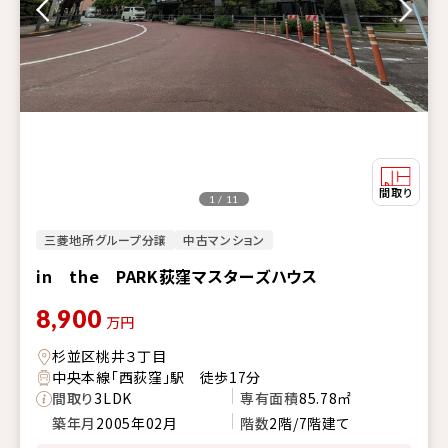
1 / 11
三菱地所グループ分譲
中古マンション
in the PARK荻窪マスターズハウス
8,900
万円
杉並区桃井３丁目
中央本線「西荻窪」駅 徒歩17分
間取り
3LDK
専有面積
85.78㎡
築年月
2005年02月
階数
2階/7階建て