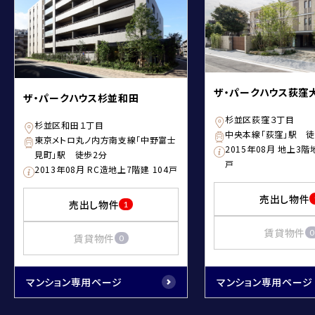
ザ・パークハウス荻窪
ザ・パークハウス杉並和田
杉並区荻窪３丁目
杉並区和田１丁目
中央本線「荻窪」駅 徒
東京メトロ丸ノ内方南支線「中野富士
2015年08月 地上3階
見町」駅 徒歩2分
戸
2013年08月 RC造地上7階建 104戸
売出し物件
売出し物件
1
賃貸物件
0
賃貸物件
0
マンション専用ページ
マンション専用ページ