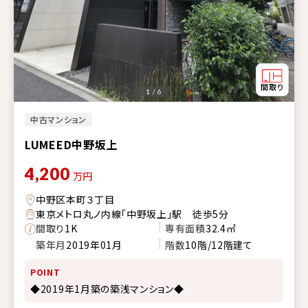
1 / 6
中古マンション
LUMEED中野坂上
4,200
万円
中野区本町３丁目
東京メトロ丸ノ内線「中野坂上」駅 徒歩5分
間取り
1K
専有面積
32.4㎡
築年月
2019年01月
階数
10階/12階建て
POINT
◆2019年1月築の築浅マンション◆