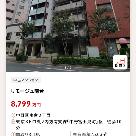
1 / 5
中古マンション
リモージュ南台
8,799
万円
中野区南台２丁目
東京メトロ丸ノ内方南支線「中野富士見町」駅 徒歩10
分
間取り
3LDK
専有面積
75.63㎡