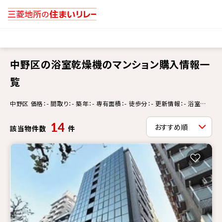
中野区の浴室乾燥機のマンション購入情報一
覧
中野区 価格：- 間取り：- 築年：- 専有面積：- 徒歩分：- 更新情報：- 浴室乾
燥機
14
該当物件数
件