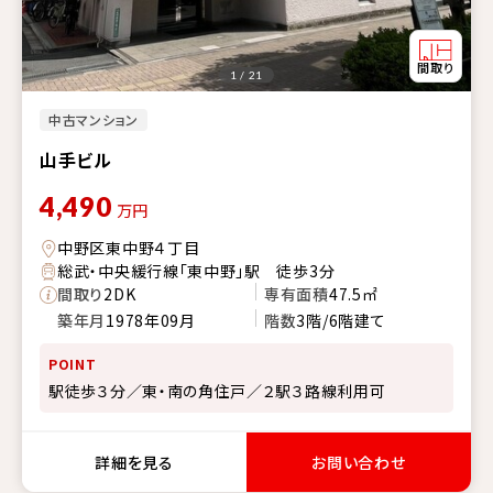
1 / 21
中古マンション
山手ビル
4,490
万円
中野区東中野４丁目
総武・中央緩行線「東中野」駅 徒歩3分
間取り
2DK
専有面積
47.5㎡
築年月
1978年09月
階数
3階/6階建て
POINT
駅徒歩３分／東・南の角住戸／２駅３路線利用可
詳細を見る
お問い合わせ