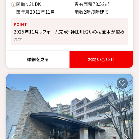
間取り
3LDK
専有面積
73.52㎡
築年月
2011年11月
階数
2階/9階建て
POINT
2025年11月リフォーム完成・神田川沿いの桜並木が望め
ます
詳細を見る
お問い合わせ