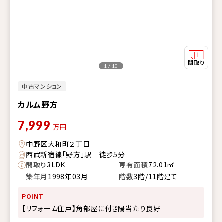
1 / 10
中古マンション
カルム野方
7,999
万円
中野区大和町２丁目
西武新宿線「野方」駅 徒歩5分
間取り
3LDK
専有面積
72.01㎡
築年月
1998年03月
階数
3階/11階建て
POINT
【リフォーム住戸】角部屋に付き陽当たり良好