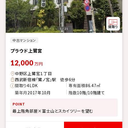
1 / 21
中古マンション
プラウド上鷺宮
12,000
万円
中野区上鷺宮１丁目
西武新宿線「鷺ノ宮」駅 徒歩6分
間取り
4LDK
専有面積
86.47㎡
築年月
2017年10月
階数
10階/10階建て
POINT
最上階角部屋×富士山とスカイツリーを望む