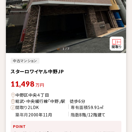
1 / 7
中古マンション
スターロワイヤル中野JP
11,498
万円
中野区中央４丁目
総武・中央緩行線「中野」駅 徒歩6分
間取り
2LDK
専有面積
59.91㎡
築年月
2000年11月
階数
8階/12階建て
POINT