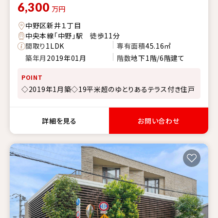
6,300
万円
中野区新井１丁目
中央本線「中野」駅 徒歩11分
間取り
1LDK
専有面積
45.16㎡
築年月
2019年01月
階数
地下1階/6階建て
POINT
◇2019年1月築◇19平米超のゆとりあるテラス付き住戸
詳細を見る
お問い合わせ