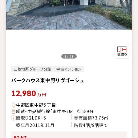
1 / 21
三菱地所グループ分譲
中古マンション
パークハウス東中野リヴゴーシュ
12,980
万円
中野区東中野５丁目
総武・中央緩行線「東中野」駅 徒歩9分
間取り
2LDK+S
専有面積
73.76㎡
築年月
2011年11月
階数
4階/9階建て
POINT