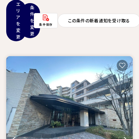
エ
条
リ
件
ア
を
この条件の新着通知を受け取る
を
条件保存
変
変
更
更