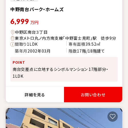
中野南台パーク・ホームズ
6,999
万円
中野区南台３丁目
東京メトロ丸ノ内方南支線「中野富士見町」駅 徒歩9分
間取り
1LDK
専有面積
39.52㎡
築年月
2002年03月
階数
17階/18階建て
POINT
南台交差点に立地するシンボルマンション 17階部分・
1LDK
詳細を見る
お問い合わせ