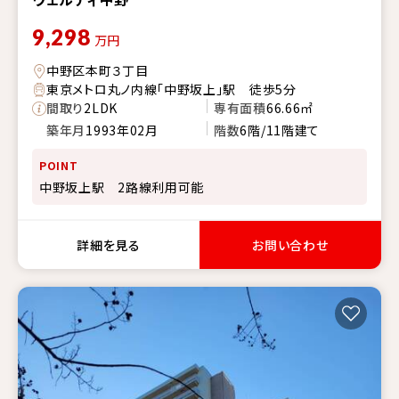
9,298
万円
中野区本町３丁目
東京メトロ丸ノ内線「中野坂上」駅 徒歩5分
間取り
2LDK
専有面積
66.66㎡
築年月
1993年02月
階数
6階/11階建て
POINT
中野坂上駅 2路線利用可能
詳細を見る
お問い合わせ