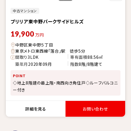
中古マンション
ブリリア東中野パークサイドヒルズ
19,900
万円
中野区東中野５丁目
東京メトロ東西線「落合」駅 徒歩5分
間取り
3LDK
専有面積
88.56㎡
築年月
2020年09月
階数
8階/8階建て
POINT
◇地上8階建の最上階・南西向き角住戸◇ルーフバルコニ
ー付き
詳細を見る
お問い合わせ