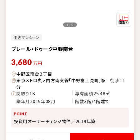
1 / 8
中古マンション
プレール・ドゥーク中野南台
3,680
万円
中野区南台３丁目
東京メトロ丸ノ内方南支線「中野富士見町」駅 徒歩11
分
間取り
1K
専有面積
25.48㎡
築年月
2019年08月
階数
3階/4階建て
POINT
投資用オーナーチェンジ物件／2019年築