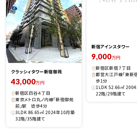
新宿アインスタワー
9,000
万円
新宿区新宿７丁目
クラッシィタワー新宿御苑
都営大江戸線「東新
43,000
歩1分
万円
1LDK 52.66㎡ 20
新宿区四谷４丁目
22階/29階建て
東京メトロ丸ノ内線「新宿御苑
前」駅 徒歩4分
3LDK 86.65㎡ 2024年10月築
32階/35階建て