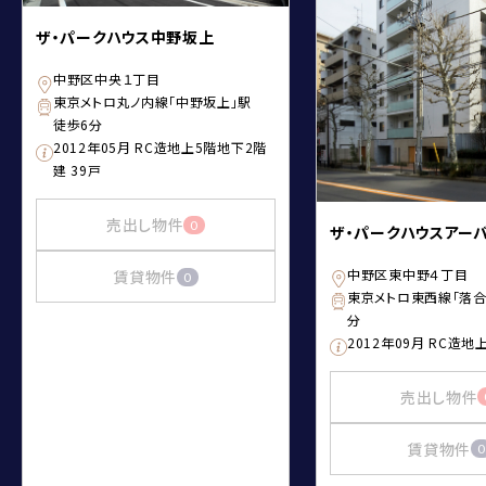
ザ・パークハウス中野坂上
中野区中央１丁目
東京メトロ丸ノ内線「中野坂上」駅
徒歩6分
2012年05月 RC造地上5階地下2階
建 39戸
売出し物件
0
ザ・パークハウスアー
中野区東中野４丁目
賃貸物件
0
東京メトロ東西線「落合
分
2012年09月 RC造地
売出し物件
賃貸物件
0