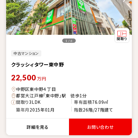
1 / 6
中古マンション
クラッシィタワー東中野
22,500
万円
中野区東中野４丁目
都営大江戸線「東中野」駅 徒歩1分
間取り
3LDK
専有面積
76.09㎡
築年月
2015年01月
階数
26階/27階建て
詳細を見る
お問い合わせ