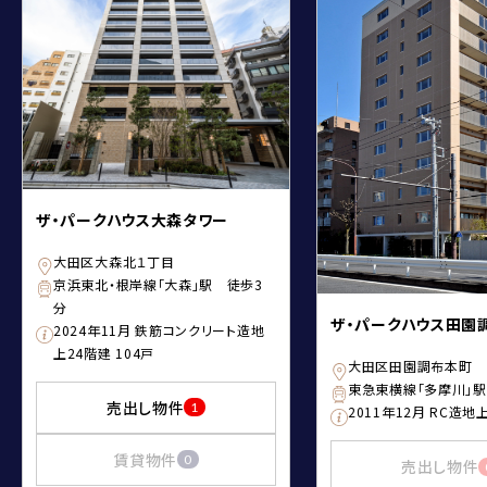
ザ・パークハウス大森タワー
大田区大森北１丁目
京浜東北・根岸線「大森」駅 徒歩3
分
ザ・パークハウス田園
2024年11月 鉄筋コンクリート造地
上24階建 104戸
大田区田園調布本町
東急東横線「多摩川」
売出し物件
1
2011年12月 RC造地
賃貸物件
0
売出し物件