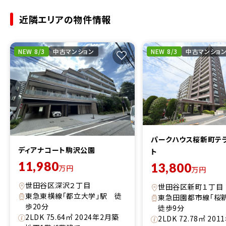
近隣エリアの物件情報
NEW 8/3
中古マンション
NEW 8/3
中古マンショ
パークハウス桜新町テ
ディアナコート駒沢公園
ト
11,980
13,800
万円
万円
世田谷区深沢２丁目
世田谷区新町１丁目
東急東横線「都立大学」駅 徒
東急田園都市線「桜
歩20分
徒歩9分
2LDK 75.64㎡ 2024年2月築
2LDK 72.78㎡ 20