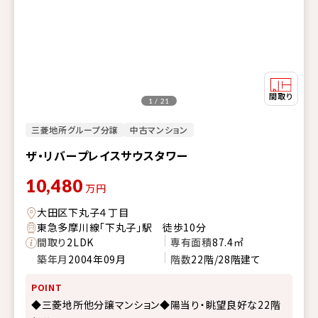
1 / 21
三菱地所グループ分譲
中古マンション
ザ・リバープレイスサウスタワー
10,480
万円
大田区下丸子４丁目
東急多摩川線「下丸子」駅 徒歩10分
間取り
2LDK
専有面積
87.4㎡
築年月
2004年09月
階数
22階/28階建て
POINT
◆三菱地所他分譲マンション◆陽当り・眺望良好な22階