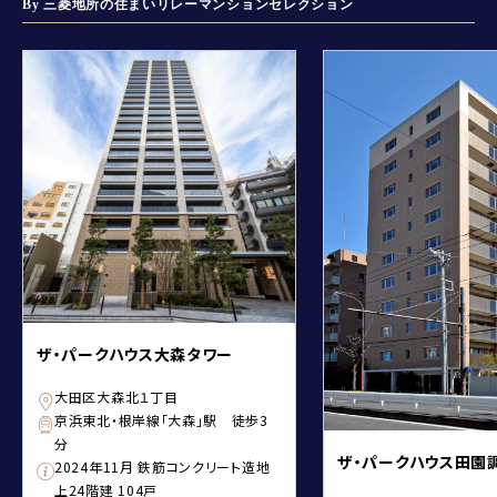
By 三菱地所の住まいリレーマンションセレクション
ザ・パークハウス大森タワー
大田区大森北１丁目
京浜東北・根岸線「大森」駅 徒歩3
分
ザ・パークハウス田園
2024年11月 鉄筋コンクリート造地
上24階建 104戸