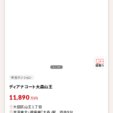
1 / 13
中古マンション
ディアナコート大森山王
11,890
万円
大田区山王１丁目
京浜東北・根岸線「大森」駅 徒歩9分