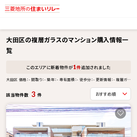
大田区の複層ガラスのマンション購入情報一
覧
1
このエリアに新着物件が
件
追加されました
大田区 価格：- 間取り：- 築年：- 専有面積：- 徒歩分：- 更新情報：- 複層ガラ
ス
3
該当物件数
件