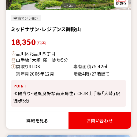
1 / 21
中古マンション
ミッドサザン・レジデンス御殿山
18,350
万円
品川区北品川５丁目
山手線「大崎」駅 徒歩5分
間取り
3LDK
専有面積
75.42㎡
築年月
2006年12月
階数
4階/27階建て
POINT
≪陽当り・通風良好な南東角住戸≫JR山手線「大崎」駅
徒歩5分
詳細を見る
お問い合わせ