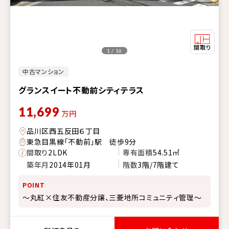
1 / 16
中古マンション
グランスイート不動前シティテラス
11,699
万円
品川区西五反田６丁目
東急目黒線「不動前」駅 徒歩9分
間取り
2LDK
専有面積
54.51㎡
築年月
2014年01月
階数
3階/7階建て
POINT
～丸紅×住友不動産分譲、三菱地所コミュニティ管理～