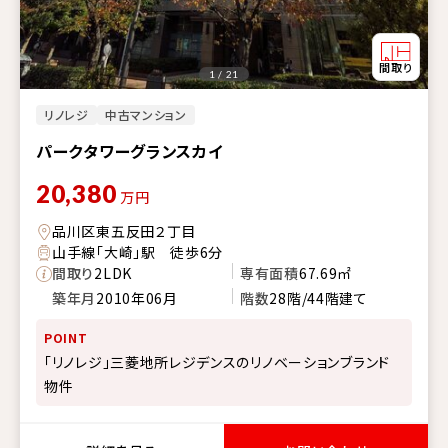
1 / 21
リノレジ
中古マンション
パークタワーグランスカイ
20,380
万円
品川区東五反田２丁目
山手線「大崎」駅 徒歩6分
間取り
2LDK
専有面積
67.69㎡
築年月
2010年06月
階数
28階/44階建て
POINT
「リノレジ」三菱地所レジデンスのリノベーションブランド
物件