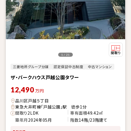
1 / 21
三菱地所グループ分譲
認定保証中古制度
中古マンション
ザ・パークハウス戸越公園タワー
12,490
万円
品川区戸越５丁目
東急大井町線「戸越公園」駅 徒歩1分
間取り
2LDK
専有面積
49.42㎡
築年月
2024年05月
階数
14階/23階建て