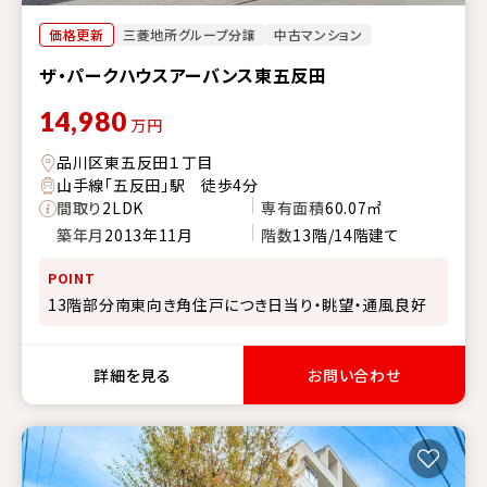
価格更新
三菱地所グループ分譲
中古マンション
ザ・パークハウスアーバンス東五反田
14,980
万円
品川区東五反田１丁目
山手線「五反田」駅 徒歩4分
間取り
2LDK
専有面積
60.07㎡
築年月
2013年11月
階数
13階/14階建て
POINT
13階部分南東向き角住戸につき日当り・眺望・通風良好
詳細を見る
お問い合わせ