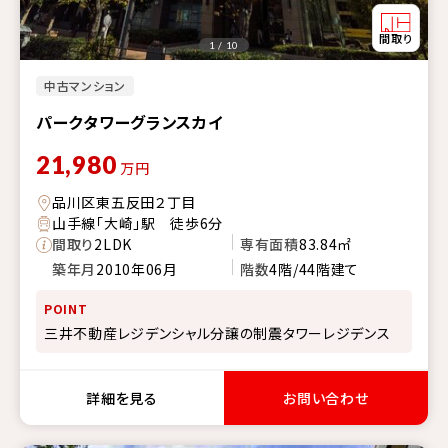
1 / 10
中古マンション
パークタワーグランスカイ
21,980
万円
品川区東五反田２丁目
山手線「大崎」駅 徒歩6分
間取り
2LDK
専有面積
83.84㎡
築年月
2010年06月
階数
4階/44階建て
POINT
三井不動産レジデンシャル分譲の制震タワーレジデンス
詳細を見る
お問い合わせ