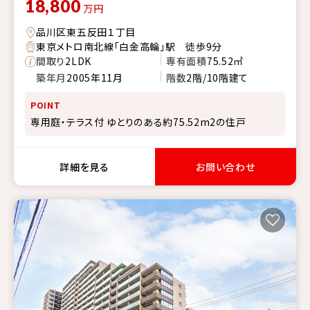
18,800
万円
品川区東五反田１丁目
東京メトロ南北線「白金高輪」駅 徒歩9分
間取り
2LDK
専有面積
75.52㎡
築年月
2005年11月
階数
2階/10階建て
POINT
専用庭・テラス付 ゆとりのある約75.52m2の住戸
詳細を見る
お問い合わせ