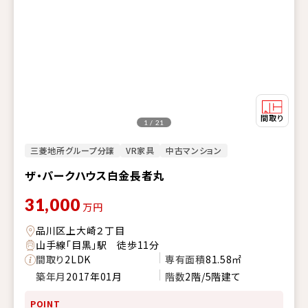
1 / 21
三菱地所グループ分譲
VR家具
中古マンション
ザ・パークハウス白金長者丸
31,000
万円
品川区上大崎２丁目
山手線「目黒」駅 徒歩11分
間取り
2LDK
専有面積
81.58㎡
築年月
2017年01月
階数
2階/5階建て
POINT