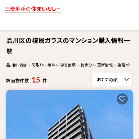
品川区の複層ガラスのマンション購入情報一
覧
品川区 価格：- 間取り：- 築年：- 専有面積：- 徒歩分：- 更新情報：- 複層ガラ
ス
15
該当物件数
件