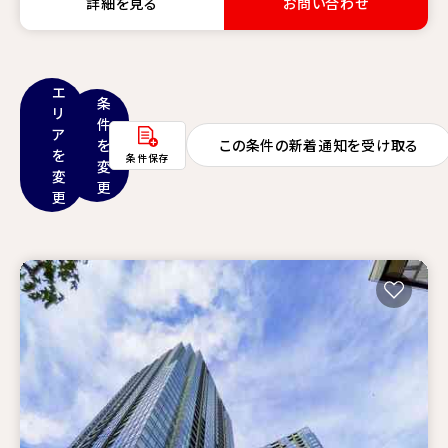
詳細を見る
お問い合わせ
エ
条
リ
件
ア
を
この条件の新着通知を受け取る
を
条件保存
変
変
更
更