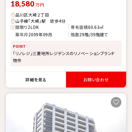
18,580
万円
品川区大崎２丁目
山手線「大崎」駅 徒歩4分
間取り
2LDK
専有面積
60.63㎡
築年月
2009年09月
階数
29階/39階建て
POINT
「リノレジ」三菱地所レジデンスのリノベーションブランド
物件
詳細を見る
お問い合わせ