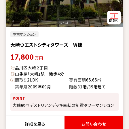
1 / 18
中古マンション
大崎ウエストシティタワーズ W棟
17,800
万円
品川区大崎２丁目
山手線「大崎」駅 徒歩4分
間取り
2LDK
専有面積
65.65㎡
築年月
2009年09月
階数
31階/39階建て
POINT
大崎駅ペデストリアンデッキ直結の制震タワーマンション
詳細を見る
お問い合わせ