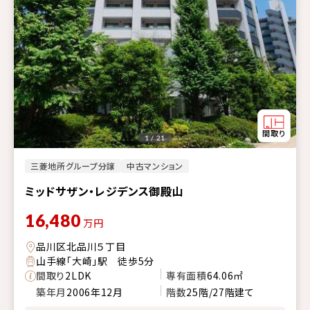
1 / 21
三菱地所グループ分譲
中古マンション
ミッドサザン・レジデンス御殿山
16,480
万円
品川区北品川５丁目
山手線「大崎」駅 徒歩5分
間取り
2LDK
専有面積
64.06㎡
築年月
2006年12月
階数
25階/27階建て