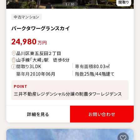
1 / 10
中古マンション
パークタワーグランスカイ
24,980
万円
品川区東五反田２丁目
山手線「大崎」駅 徒歩6分
間取り
3LDK
専有面積
80.03㎡
築年月
2010年06月
階数
25階/44階建て
POINT
三井不動産レジデンシャル分譲の制震タワーレジデンス
詳細を見る
お問い合わせ