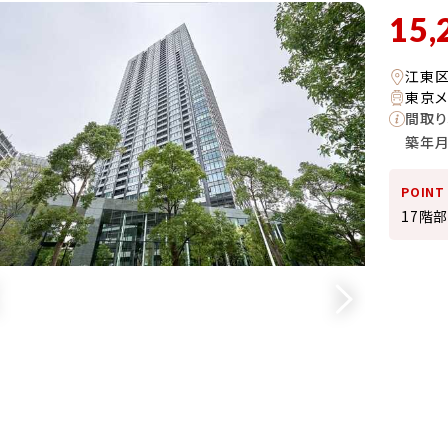
15,
江東
東京メ
間取り
築年
POINT
17階部