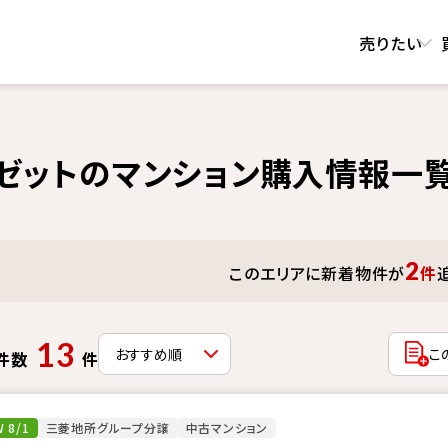
売りたい
ゼットのマンション購入情報一
2
このエリアに新着物件が
件
13
こ
件数
件
 8/1
三菱地所グループ分譲
中古マンション