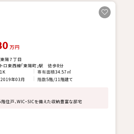
80
万円
区東陽７丁目
トロ東西線「東陽町」駅 徒歩8分
1K
専有面積
34.57㎡
月
2019年03月
階数
5階/11階建て
5階住戸、WIC・SICを備えた収納豊富な邸宅