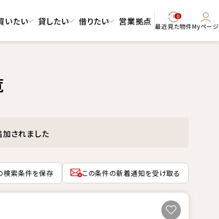
0
買いたい
貸したい
借りたい
営業拠点
最近見た物件
Myページ
覧
追加されました
の検索条件を保存
この条件の新着通知を受け取る