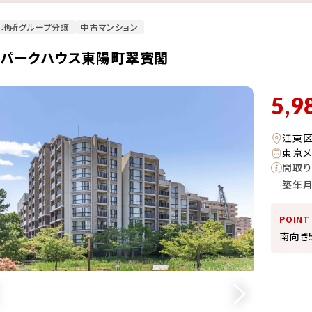
菱地所グループ分譲
中古マンション
・パークハウス東陽町翠賓閣
5,9
江東
東京メ
間取り
築年
POINT
南向き