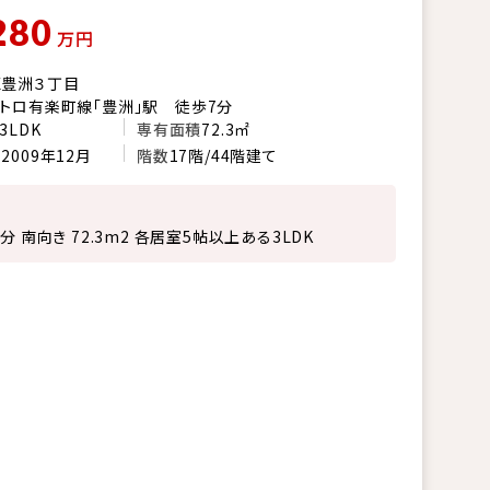
280
万円
区豊洲３丁目
トロ有楽町線「豊洲」駅 徒歩7分
3LDK
専有面積
72.3㎡
月
2009年12月
階数
17階/44階建て
分 南向き 72.3m2 各居室5帖以上ある3LDK