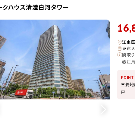
ークハウス清澄白河タワー
16,
江東
東京メ
間取り
築年
POINT
三菱地
戸