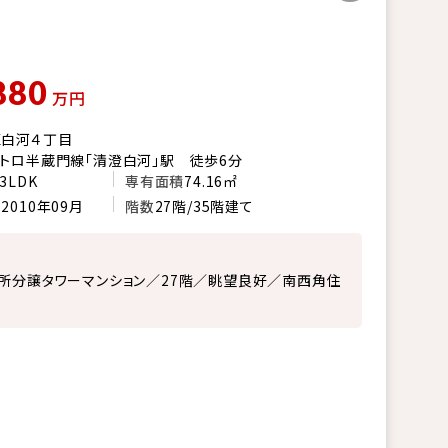
880
万円
区白河４丁目
トロ半蔵門線「清澄白河」駅 徒歩6分
3LDK
専有面積
74.16㎡
月
2010年09月
階数
27階/35階建て
所分譲タワーマンション／27階／眺望良好／南西角住