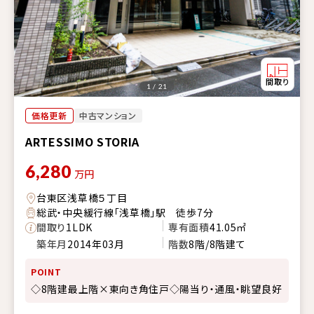
1 / 21
価格更新
中古マンション
ARTESSIMO STORIA
6,280
万円
台東区浅草橋５丁目
総武・中央緩行線「浅草橋」駅 徒歩7分
間取り
1LDK
専有面積
41.05㎡
築年月
2014年03月
階数
8階/8階建て
POINT
◇8階建最上階×東向き角住戸◇陽当り・通風・眺望良好