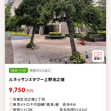
1 / 16
NEW 7/30
中古マンション
ルネッサンスタワー上野池之端
9,750
万円
台東区池之端２丁目
東京メトロ千代田線「根津」駅 徒歩4分
間取り
1LDK
専有面積
51.63㎡