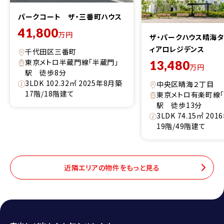
パークコート ザ・三番町ハウス
41,800
万円
ザ・パークハウス晴海
ィアロレジデンス
千代田区三番町
東京メトロ半蔵門線「半蔵門」
13,480
万円
駅 徒歩8分
3LDK 102.32㎡ 2025年8月築
中央区晴海２丁目
17階/18階建て
東京メトロ有楽町線「
駅 徒歩13分
3LDK 74.15㎡ 20
19階/49階建て
近隣エリアの物件をもっと見る