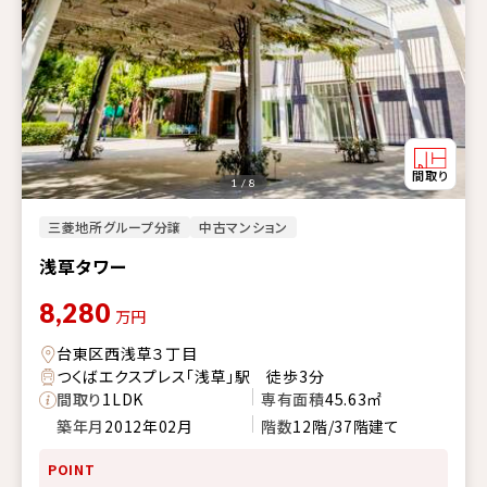
1 / 8
三菱地所グループ分譲
中古マンション
浅草タワー
8,280
万円
台東区西浅草３丁目
つくばエクスプレス「浅草」駅 徒歩3分
間取り
1LDK
専有面積
45.63㎡
築年月
2012年02月
階数
12階/37階建て
POINT