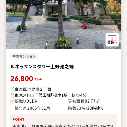
1 / 6
中古マンション
ルネッサンスタワー上野池之端
26,800
万円
台東区池之端２丁目
東京メトロ千代田線「根津」駅 徒歩4分
間取り
3LDK
専有面積
82.77㎡
築年月
2005年01月
階数
33階/38階建て
POINT
不忍池・上野恩賜公園・東京スカイツリーを望む33階の３