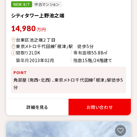
NEW 8/7
中古マンション
シティタワー上野池之端
14,980
万円
台東区池之端２丁目
東京メトロ千代田線「根津」駅 徒歩5分
間取り
2LDK
専有面積
55.88㎡
築年月
2013年02月
階数
15階/24階建て
POINT
角部屋（南西・北西）、東京メトロ千代田線「根津」駅徒歩5
分
詳細を見る
お問い合わせ