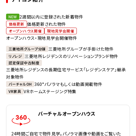
2週間以内に登録された新着物件
NEW
価格更新された物件
価格更新
オープンハウス開催
現地見学会開催
オープンハウス・現地見学会開催物件
三菱地所グループが手掛けた物件
三菱地所グループ分譲
三菱地所レジデンスのリノベーションブランド物件
リノレジ
認定保証中古制度
三菱地所レジデンスの長期住宅サービス「レジデンスケア」継承
対象物件
360°パノラマもしくは動画掲載物件
バーチャルOH
VRホームステージング特集
VR家具
バーチャルオープンハウス
24時間ご自宅で物件見学。パノラマ画像や動画をご覧いた