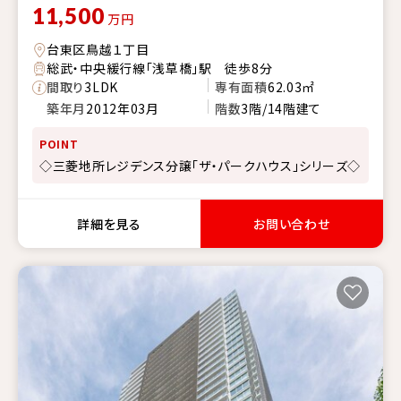
11,500
万円
台東区鳥越１丁目
総武・中央緩行線「浅草橋」駅 徒歩8分
間取り
3LDK
専有面積
62.03㎡
築年月
2012年03月
階数
3階/14階建て
POINT
◇三菱地所レジデンス分譲「ザ・パークハウス」シリーズ◇
詳細を見る
お問い合わせ