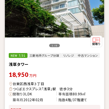
1 / 8
NEW 7/31
三菱地所グループ分譲
リノレジ
中古マンション
浅草タワー
18,950
万円
台東区西浅草３丁目
つくばエクスプレス「浅草」駅 徒歩3分
間取り
3LDK
専有面積
80.99㎡
築年月
2012年02月
階数
4階/37階建て