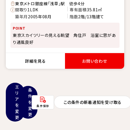
東京メトロ銀座線「浅草」駅 徒歩4分
間取り
1LDK
専有面積
35.81㎡
築年月
2005年08月
階数
2階/13階建て
POINT
東京スカイツリーの見える眺望 角住戸 浴室に窓があ
り通風良好
詳細を見る
お問い合わせ
エ
条
リ
件
ア
を
この条件の新着通知を受け取る
を
条件保存
変
変
更
更