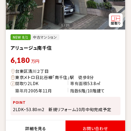
1 / 21
NEW 8/1
中古マンション
アリュージュ南千住
6,180
万円
台東区清川２丁目
東京メトロ日比谷線「南千住」駅 徒歩8分
間取り
2LDK
専有面積
53.8㎡
築年月
2005年11月
階数
6階/10階建て
POINT
2LDK・53.80m2 新規リフォーム10月中旬完成予定
詳細を見る
お問い合わせ