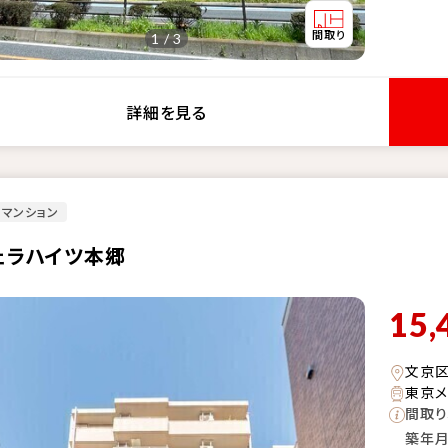
1 / 3
詳細を見る
マンション
ェラハイツ本郷
15,
文京
東京メ
間取り
築年