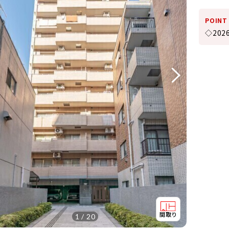
POINT
◇20
1 / 20