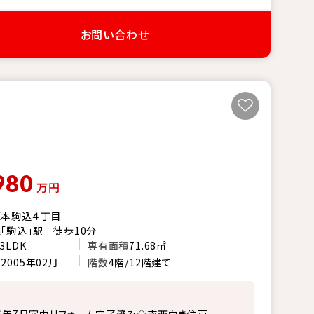
お問い合わせ
980
万円
区本駒込４丁目
「駒込」駅 徒歩10分
3LDK
専有面積
71.68㎡
月
2005年02月
階数
4階/12階建て