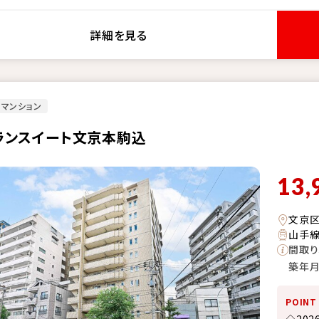
詳細を見る
マンション
ランスイート文京本駒込
13,
文京
山手線
間取り
築年
POINT