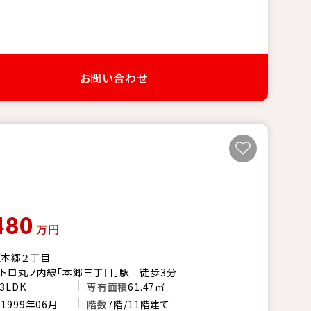
お問い合わせ
480
万円
区本郷２丁目
トロ丸ノ内線「本郷三丁目」駅 徒歩3分
3LDK
専有面積
61.47㎡
月
1999年06月
階数
7階/11階建て