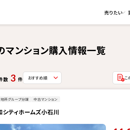
売りたい
のマンション購入情報一覧
3
こ
件数
件
菱地所グループ分譲
中古マンション
和シティホームズ小石川