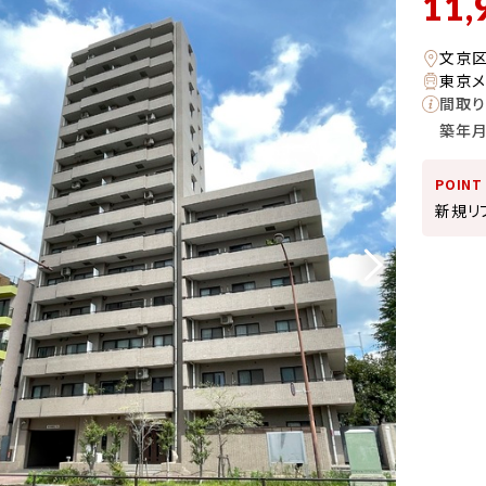
11,
文京
東京メ
間取り
築年
POINT
新規リ