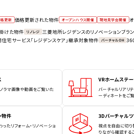
価格更新された物件
オ
価格更新
オープンハウス開催
現地見学会開催
掛けた物件
三菱地所レジデンスのリノベーションブラ
リノレジ
期住宅サービス「レジデンスケア」継承対象物件
3
バーチャルOH
ス
VRホームステ
パノラマ画像や動画をご覧いた
バーチャルリアリテ
ーディネートをご
ン物件
3Dバーチャルツ
わったリフォーム・リノベーショ
視点を自由に切り
りながら確認する