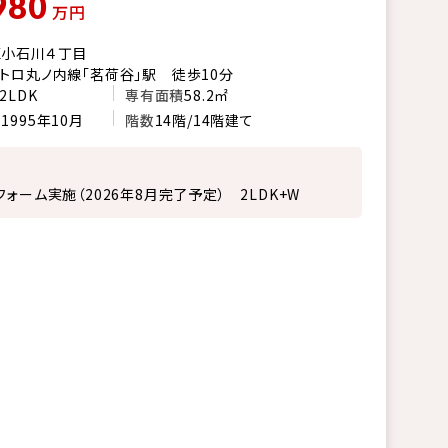
980
万円
区小石川４丁目
トロ丸ノ内線「茗荷谷」駅 徒歩10分
2LDK
専有面積
58.2㎡
月
1995年10月
階数
14階/14階建て
フォーム実施（2026年8月完了予定） 2LDK+W