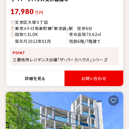
17,980
万円
文京区大塚５丁目
東京メトロ有楽町線「東池袋」駅 徒歩6分
間取り
3LDK
専有面積
70.62㎡
築年月
2013年01月
階数
6階/7階建て
POINT
三菱地所レジデンス分譲「ザ・パークハウス」シリーズ
詳細を見る
お問い合わせ