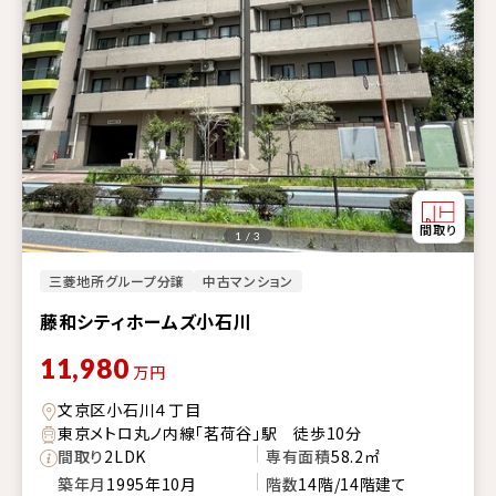
1 / 3
三菱地所グループ分譲
中古マンション
藤和シティホームズ小石川
11,980
万円
文京区小石川４丁目
東京メトロ丸ノ内線「茗荷谷」駅 徒歩10分
間取り
2LDK
専有面積
58.2㎡
築年月
1995年10月
階数
14階/14階建て