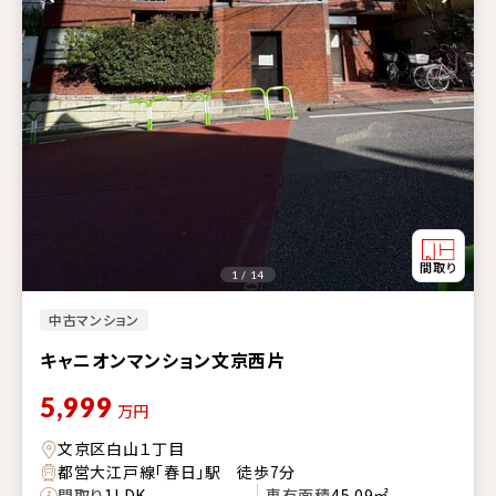
1 / 14
中古マンション
キャニオンマンション文京西片
5,999
万円
文京区白山１丁目
都営大江戸線「春日」駅 徒歩7分
間取り
1LDK
専有面積
45.09㎡