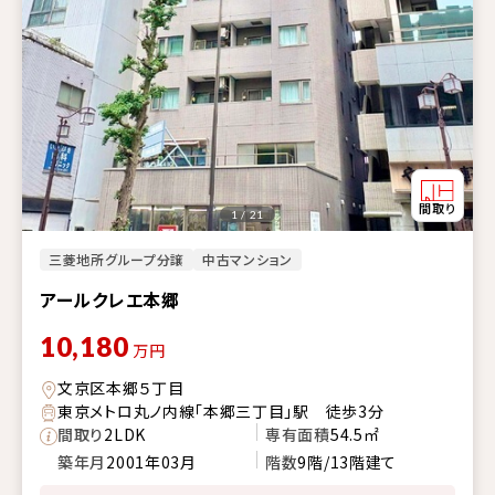
1 / 21
三菱地所グループ分譲
中古マンション
アールクレエ本郷
10,180
万円
文京区本郷５丁目
東京メトロ丸ノ内線「本郷三丁目」駅 徒歩3分
間取り
2LDK
専有面積
54.5㎡
築年月
2001年03月
階数
9階/13階建て