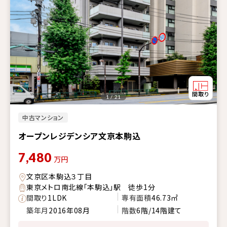
1 / 21
中古マンション
オープンレジデンシア文京本駒込
7,480
万円
文京区本駒込３丁目
東京メトロ南北線「本駒込」駅 徒歩1分
間取り
1LDK
専有面積
46.73㎡
築年月
2016年08月
階数
6階/14階建て