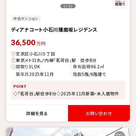
1 / 21
中古マンション
ディアナコート小石川播磨坂レジデンス
36,500
万円
文京区小石川５丁目
東京メトロ丸ノ内線「茗荷谷」駅 徒歩8分
間取り
3LDK
専有面積
96.2㎡
築年月
2025年11月
階数
5階/6階建て
POINT
◇「茗荷谷」駅徒歩8分◇2025年11月新築・未入居物件
詳細を見る
お問い合わせ