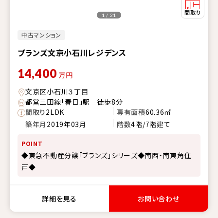
1 / 21
中古マンション
ブランズ文京小石川レジデンス
14,400
万円
文京区小石川３丁目
都営三田線「春日」駅 徒歩8分
間取り
2LDK
専有面積
60.36㎡
築年月
2019年03月
階数
4階/7階建て
POINT
◆東急不動産分譲「ブランズ」シリーズ◆南西・南東角住
戸◆
詳細を見る
お問い合わせ