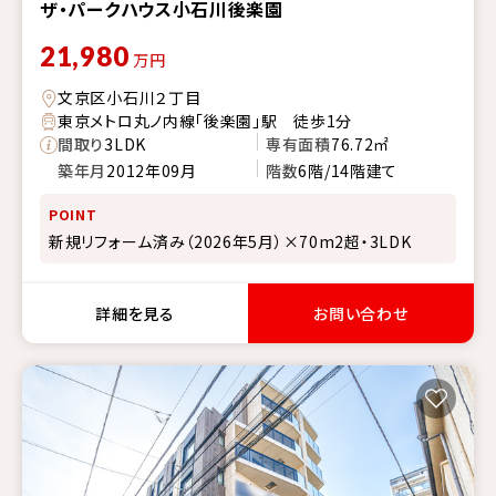
ザ・パークハウス小石川後楽園
21,980
万円
文京区小石川２丁目
東京メトロ丸ノ内線「後楽園」駅 徒歩1分
間取り
3LDK
専有面積
76.72㎡
築年月
2012年09月
階数
6階/14階建て
POINT
新規リフォーム済み（2026年5月）×70m2超・3LDK
詳細を見る
お問い合わせ