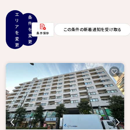
エ
条
リ
件
ア
を
この条件の新着通知を受け取る
を
条件保存
変
変
更
更