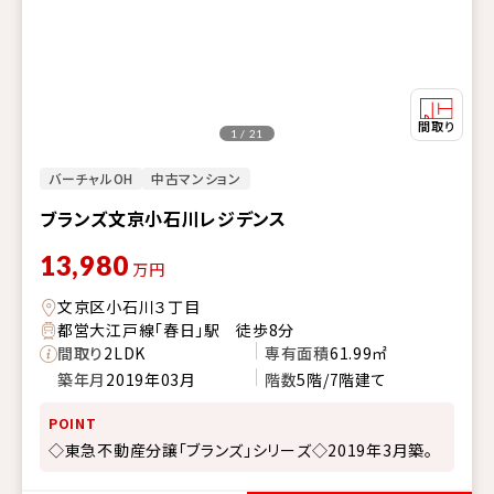
1 / 21
バーチャルOH
中古マンション
ブランズ文京小石川レジデンス
13,980
万円
文京区小石川３丁目
都営大江戸線「春日」駅 徒歩8分
間取り
2LDK
専有面積
61.99㎡
築年月
2019年03月
階数
5階/7階建て
POINT
◇東急不動産分譲「ブランズ」シリーズ◇2019年3月築。