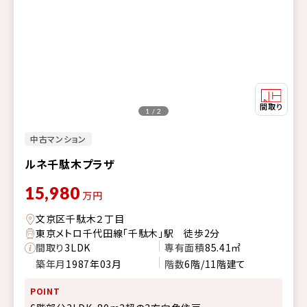
1 / 2
中古マンション
ルネ千駄木プラザ
15,980
万円
文京区千駄木２丁目
東京メトロ千代田線「千駄木」駅 徒歩2分
間取り
3LDK
専有面積
85.41㎡
築年月
1987年03月
階数
6階/11階建て
POINT