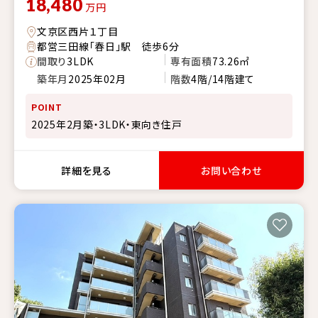
18,480
万円
文京区西片１丁目
都営三田線「春日」駅 徒歩6分
間取り
3LDK
専有面積
73.26㎡
築年月
2025年02月
階数
4階/14階建て
POINT
2025年2月築・3LDK・東向き住戸
詳細を見る
お問い合わせ