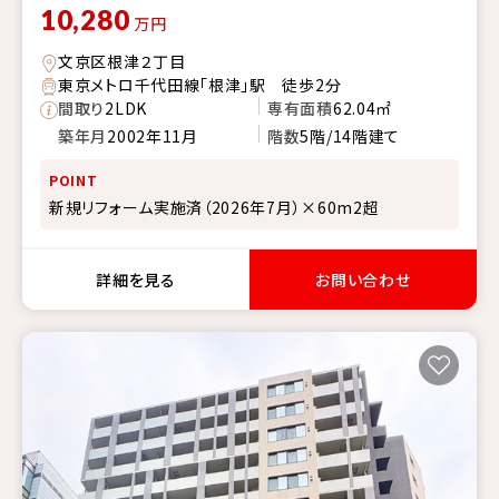
10,280
万円
文京区根津２丁目
東京メトロ千代田線「根津」駅 徒歩2分
間取り
2LDK
専有面積
62.04㎡
築年月
2002年11月
階数
5階/14階建て
POINT
新規リフォーム実施済（2026年7月）×60m2超
詳細を見る
お問い合わせ