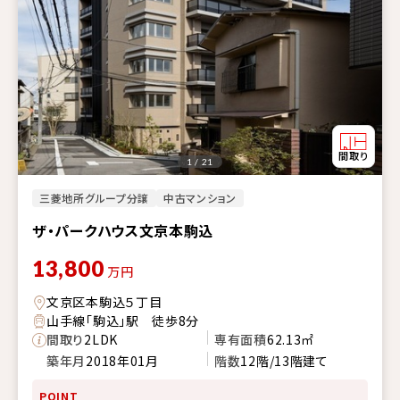
1 / 21
三菱地所グループ分譲
中古マンション
ザ・パークハウス文京本駒込
13,800
万円
文京区本駒込５丁目
山手線「駒込」駅 徒歩8分
間取り
2LDK
専有面積
62.13㎡
築年月
2018年01月
階数
12階/13階建て
POINT