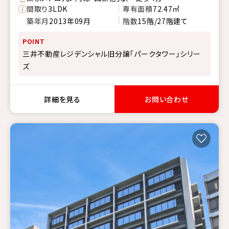
間取り
3LDK
専有面積
72.47㎡
築年月
2013年09月
階数
15階/27階建て
POINT
三井不動産レジデンシャル旧分譲「パークタワー」シリー
ズ
詳細を見る
お問い合わせ