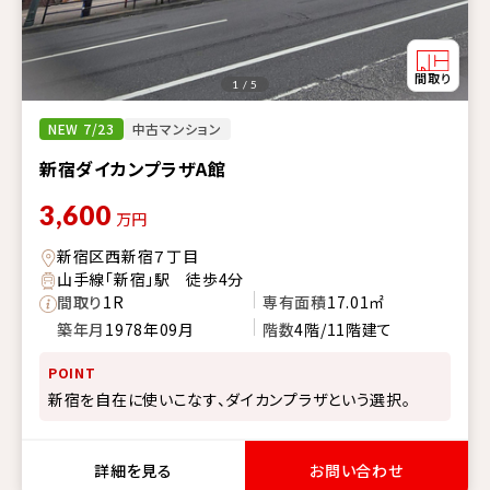
1 / 5
NEW 7/23
中古マンション
新宿ダイカンプラザA館
3,600
万円
新宿区西新宿７丁目
山手線「新宿」駅 徒歩4分
間取り
1R
専有面積
17.01㎡
築年月
1978年09月
階数
4階/11階建て
POINT
新宿を自在に使いこなす、ダイカンプラザという選択。
詳細を見る
お問い合わせ