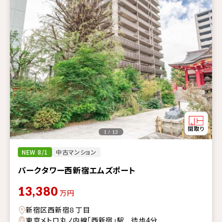
1 / 13
NEW 8/1
中古マンション
パークタワー西新宿エムズポート
13,380
万円
新宿区西新宿８丁目
東京メトロ丸ノ内線「西新宿」駅 徒歩4分