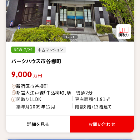
1 / 21
NEW 7/29
中古マンション
パークハウス市谷柳町
9,000
万円
新宿区市谷柳町
都営大江戸線「牛込柳町」駅 徒歩2分
間取り
1LDK
専有面積
41.91㎡
築年月
2009年12月
階数
8階/13階建て
詳細を見る
お問い合わせ