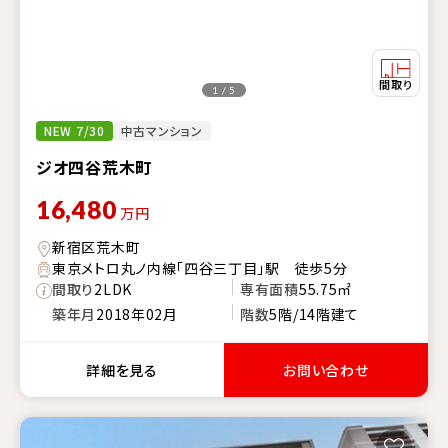
1 / 5
NEW 7/30
中古マンション
ジオ四谷荒木町
16,480
万円
新宿区荒木町
東京メトロ丸ノ内線「四谷三丁目」駅 徒歩5分
間取り
2LDK
専有面積
55.75㎡
築年月
2018年02月
階数
5階/14階建て
詳細を見る
お問い合わせ