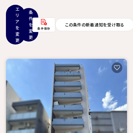
エ
条
リ
件
ア
を
この条件の新着通知を受け取る
を
条件保存
変
変
更
更