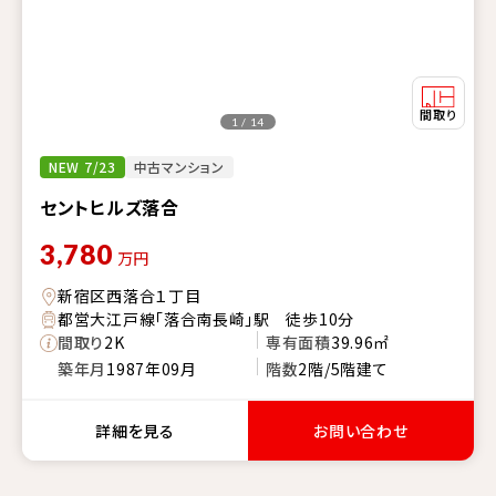
1 / 14
NEW 7/23
中古マンション
セントヒルズ落合
3,780
万円
新宿区西落合１丁目
都営大江戸線「落合南長崎」駅 徒歩10分
間取り
2K
専有面積
39.96㎡
築年月
1987年09月
階数
2階/5階建て
詳細を見る
お問い合わせ