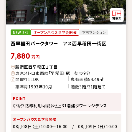
1 / 12
NEW 8/1
オープンハウス見学会開催
中古マンション
西早稲田パークタワー アス西早稲田一街区
7,880
万円
新宿区西早稲田１丁目
東京メトロ東西線「早稲田」駅 徒歩9分
間取り
1LDK
専有面積
54.49㎡
築年月
1993年10月
階数
3階/31階建て
POINT
《3駅3路線利用可能》地上31階建タワーレジデンス
オープンハウス見学会開催
08月08日（土）10:00～16:00 / 08月09日（日）10:00