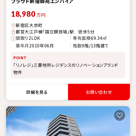
プラウド新宿御苑エンパイア
18,980
万円
新宿区大京町
都営大江戸線「国立競技場」駅 徒歩5分
間取り
2LDK
専有面積
69.34㎡
築年月
2010年06月
階数
9階/13階建て
POINT
「リノレジ」三菱地所レジデンスのリノベーションブランド
物件
詳細を見る
お問い合わせ