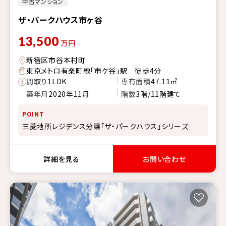
中古マンション
ザ・パークハウス市ヶ谷
13,500
万円
新宿区市谷本村町
東京メトロ有楽町線「市ケ谷」駅 徒歩4分
間取り
1LDK
専有面積
47.11㎡
築年月
2020年11月
階数
3階/11階建て
POINT
三菱地所レジデンス分譲「ザ・パークハウス」シリーズ
詳細を見る
お問い合わせ