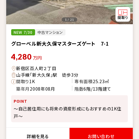
1 / 21
NEW 7/30
中古マンション
グローベル新大久保マスターズゲート 7-1
4,280
万円
新宿区百人町２丁目
山手線「新大久保」駅 徒歩3分
間取り
1K
専有面積
25.23㎡
築年月
2008年08月
階数
6階/13階建て
POINT
～自己居住用にも将来の資産形成にもおすすめの1K住
戸～
詳細を見る
お問い合わせ