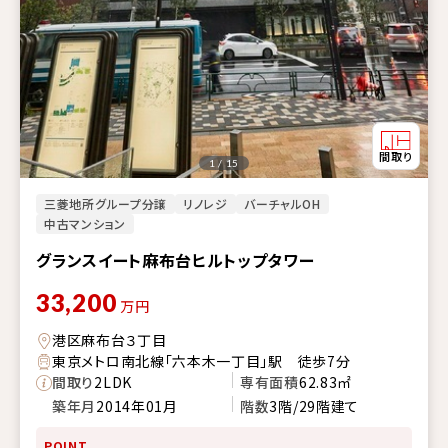
1 / 15
三菱地所グループ分譲
リノレジ
バーチャルOH
中古マンション
グランスイート麻布台ヒルトップタワー
33,200
万円
港区麻布台３丁目
東京メトロ南北線「六本木一丁目」駅 徒歩7分
間取り
2LDK
専有面積
62.83㎡
築年月
2014年01月
階数
3階/29階建て
POINT