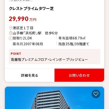
クレストプライムタワー芝
29,990
万円
港区芝１丁目
山手線「浜松町」駅 徒歩6分
間取り
2LDK
専有面積
68.79㎡
築年月
2007年08月
階数
35階/39階建て
POINT
高層階プレミアムフロア・レインボーブリッジビュー
詳細を見る
お問い合わせ