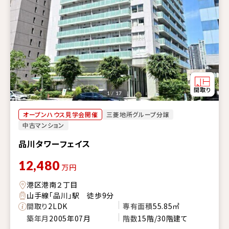
1 / 17
オープンハウス見学会開催
三菱地所グループ分譲
中古マンション
品川タワーフェイス
12,480
万円
港区港南２丁目
山手線「品川」駅 徒歩9分
間取り
2LDK
専有面積
55.85㎡
築年月
2005年07月
階数
15階/30階建て