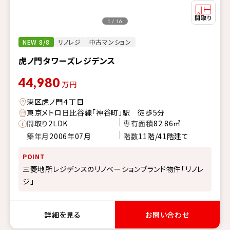
1 / 16
NEW 8/8
リノレジ
中古マンション
虎ノ門タワーズレジデンス
44,980
万円
港区虎ノ門４丁目
東京メトロ日比谷線「神谷町」駅 徒歩5分
間取り
2LDK
専有面積
82.86㎡
築年月
2006年07月
階数
11階/41階建て
POINT
三菱地所レジデンスのリノベーションブランド物件「リノレ
ジ」
詳細を見る
お問い合わせ