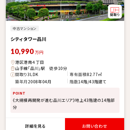
1 / 21
中古マンション
シティタワー品川
10,990
万円
港区港南４丁目
山手線「品川」駅 徒歩10分
間取り
3LDK
専有面積
82.77㎡
築年月
2008年04月
階数
14階/43階建て
POINT
《大規模再開発が進む品川エリア》地上43階建の14階部
分
詳細を見る
お問い合わせ