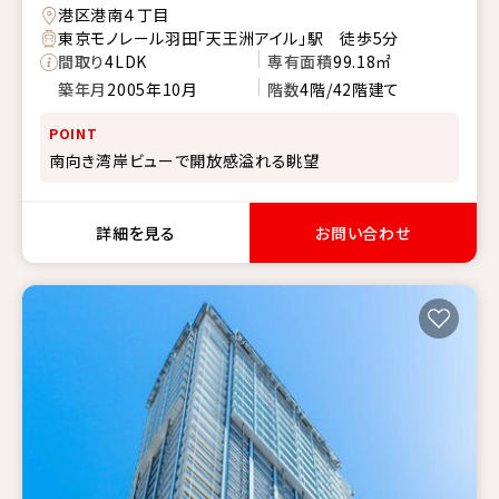
港区港南４丁目
東京モノレール羽田「天王洲アイル」駅 徒歩5分
間取り
4LDK
専有面積
99.18㎡
築年月
2005年10月
階数
4階/42階建て
POINT
南向き湾岸ビューで開放感溢れる眺望
詳細を見る
お問い合わせ