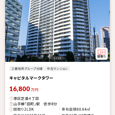
1 / 21
三菱地所グループ分譲
中古マンション
キャピタルマークタワー
16,800
万円
港区芝浦４丁目
山手線「田町」駅 徒歩8分
間取り
2LDK
専有面積
60.64㎡