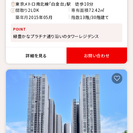
東京メトロ南北線「白金台」駅 徒歩10分
間取り
2LDK
専有面積
72.42㎡
築年月
2015年05月
階数
13階/30階建て
POINT
緑豊かなプラチナ通り沿いのタワーレジデンス
詳細を見る
お問い合わせ