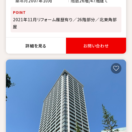
築年月
2007年10月
階数
26階/47階建て
POINT
2021年11月リフォーム履歴有り／26階部分／北東角部
屋
詳細を見る
お問い合わせ