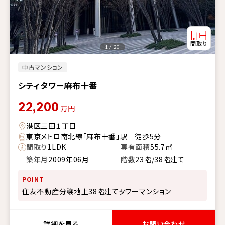
1 / 20
中古マンション
シティタワー麻布十番
22,200
万円
港区三田１丁目
東京メトロ南北線「麻布十番」駅 徒歩5分
間取り
1LDK
専有面積
55.7㎡
築年月
2009年06月
階数
23階/38階建て
POINT
住友不動産分譲地上38階建てタワーマンション
詳細を見る
お問い合わせ