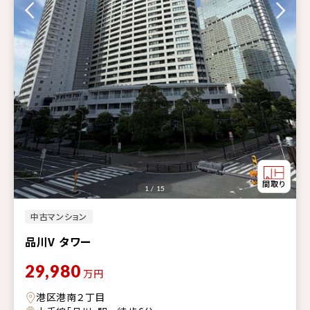
1 / 15
中古マンション
品川V タワー
29,980
万円
港区港南２丁目