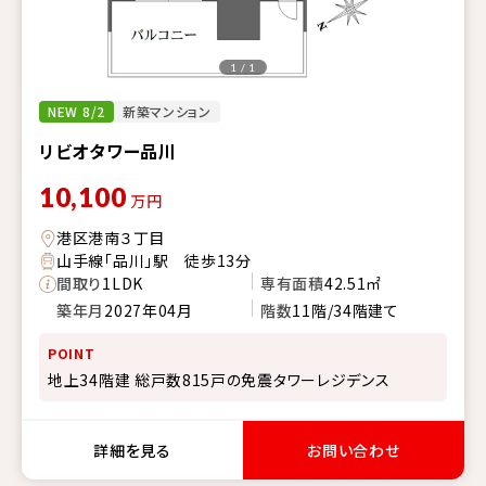
1 / 1
NEW 8/2
新築マンション
リビオタワー品川
10,100
万円
港区港南３丁目
山手線「品川」駅 徒歩13分
間取り
1LDK
専有面積
42.51㎡
築年月
2027年04月
階数
11階/34階建て
POINT
地上34階建 総戸数815戸の免震タワーレジデンス
詳細を見る
お問い合わせ