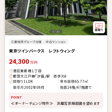
1 / 21
三菱地所グループ分譲
中古マンション
東京ツインパークス レフトウィング
24,300
万円
港区東新橋１丁目
都営大江戸線「汐留」駅 徒歩3分
間取り
1LDK
専有面積
65.77㎡
築年月
2002年09月
階数
24階/47階建て
POINT
≪オーナーチェンジ物件≫ 浜離宮恩賜庭園を望めます