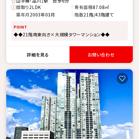
山手線「品川」駅 徒歩6分
間取り
2LDK
専有面積
87.08㎡
築年月
2003年03月
階数
21階/43階建て
POINT
◆◆21階南東向き×大規模タワーマンション◆◆
詳細を見る
お問い合わせ