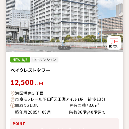
1 / 8
NEW 8/6
中古マンション
ベイクレストタワー
12,500
万円
港区港南３丁目
東京モノレール羽田「天王洲アイル」駅 徒歩13分
間取り
2LDK
専有面積
73.6㎡
築年月
2005年08月
階数
36階/40階建て
POINT