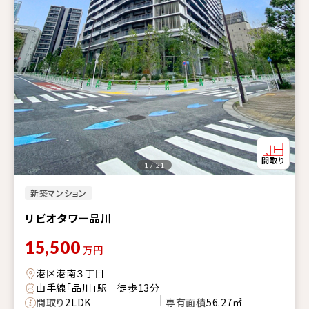
1 / 21
新築マンション
リビオタワー品川
15,500
万円
港区港南３丁目
山手線「品川」駅 徒歩13分
間取り
2LDK
専有面積
56.27㎡