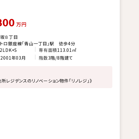
800
万円
赤坂８丁目
トロ銀座線「青山一丁目」駅 徒歩4分
2LDK+S
専有面積
113.01㎡
月
2001年03月
階数
3階/8階建て
地所レジデンスのリノベーション物件「リノレジ」》