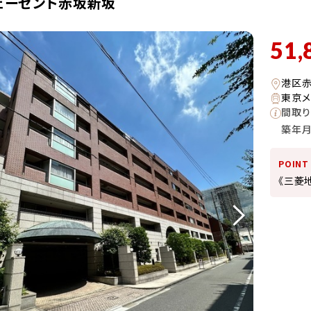
ェーゼント赤坂新坂
51,
港区
東京メ
間取り
築年
POINT
《三菱