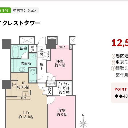
 8/6
中古マンション
イクレストタワー
12,
港区
東京モ
間取り
築年
POINT
◆◆4