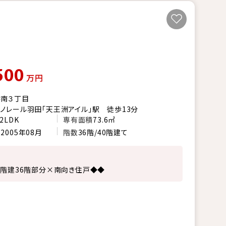
500
万円
港南３丁目
ノレール羽田「天王洲アイル」駅 徒歩13分
2LDK
専有面積
73.6㎡
月
2005年08月
階数
36階/40階建て
0階建36階部分×南向き住戸◆◆