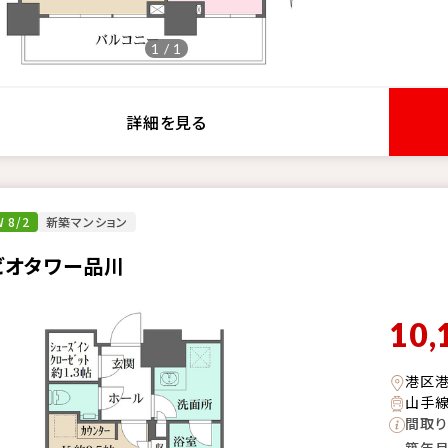
1 / 1
詳細を見る
 8/2
新築マンション
ビオタワー品川
10,
港区
山手線
間取り
築年