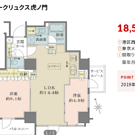
ークリュクス虎ノ門
18,
港区
東京メ
間取り
築年
POINT
201
1 / 1