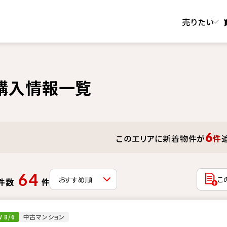
売りたい
購入情報一覧
6
このエリアに新着物件が
件
64
こ
件数
件
 8/6
中古マンション