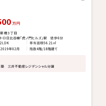
500
万円
西新橋３丁目
トロ日比谷線「虎ノ門ヒルズ」駅 徒歩6分
2LDK
専有面積
56.21㎡
月
2019年02月
階数
4階/18階建て
9年築 三井不動産レジデンシャル分譲