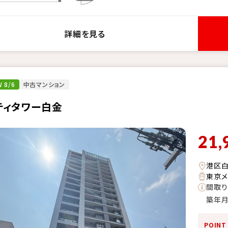
詳細を見る
 8/6
中古マンション
ティタワー白金
21,
港区
東京メ
間取り
築年
POINT