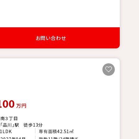
お問い合わせ
100
万円
港南３丁目
「品川」駅 徒歩13分
1LDK
専有面積
42.51㎡
月
2027年04月
階数
11階/34階建て