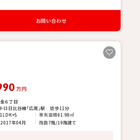
お問い合わせ
990
万円
白金６丁目
トロ日比谷線「広尾」駅 徒歩11分
1LDK+S
専有面積
61.98㎡
月
2017年04月
階数
7階/19階建て