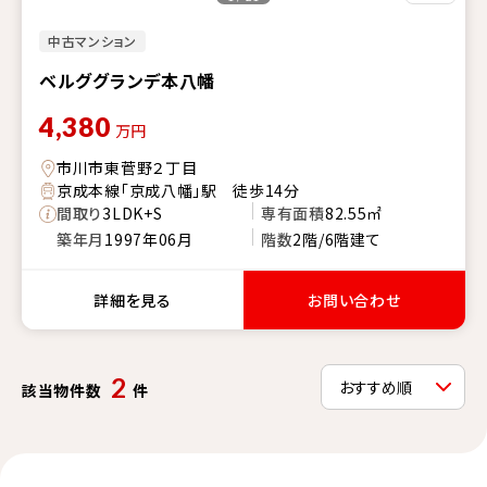
中古マンション
ベルググランデ本八幡
4,380
万円
市川市東菅野２丁目
京成本線「京成八幡」駅 徒歩14分
間取り
3LDK+S
専有面積
82.55㎡
築年月
1997年06月
階数
2階/6階建て
詳細を見る
お問い合わせ
2
該当物件数
件