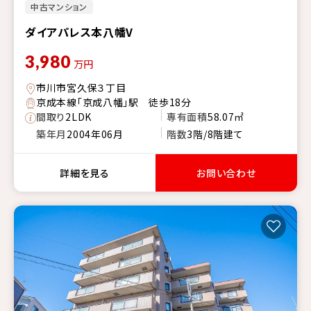
中古マンション
ダイアパレス本八幡V
3,980
万円
市川市宮久保３丁目
京成本線「京成八幡」駅 徒歩18分
間取り
2LDK
専有面積
58.07㎡
築年月
2004年06月
階数
3階/8階建て
詳細を見る
お問い合わせ