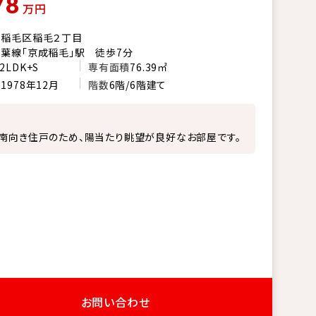
78
万円
市稲毛区稲毛２丁目
葉線「京成稲毛」駅 徒歩7分
2LDK+S
専有面積
76.39㎡
月
1978年12月
階数
6階/6階建て
南向き住戸のため、陽当たり眺望が良好なお部屋です。
お問い合わせ