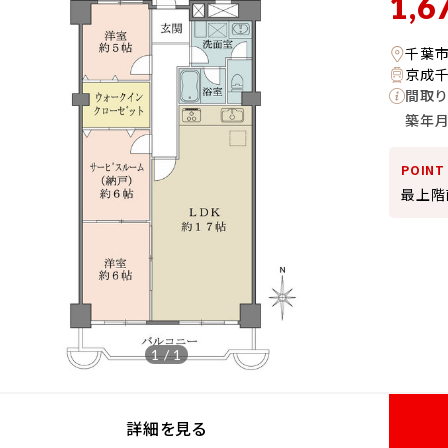
1,6
千葉
京成千
間取り
築年
POINT
最上階
1 / 1
詳細を見る