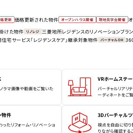
価格更新された物件
オ
価格更新
オープンハウス開催
現地見学会開催
掛けた物件
三菱地所レジデンスのリノベーションブラ
リノレジ
期住宅サービス「レジデンスケア」継承対象物件
3
バーチャルOH
ス
VRホームステ
パノラマ画像や動画をご覧いた
バーチャルリアリテ
ーディネートをご
ン物件
3Dバーチャルツ
わったリフォーム・リノベーショ
視点を自由に切り
りながら確認する