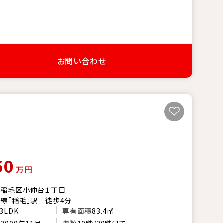
お問い合わせ
50
万円
市稲毛区小仲台１丁目
線「稲毛」駅 徒歩4分
3LDK
専有面積
83.4㎡
月
2000年11月
階数
10階/20階建て