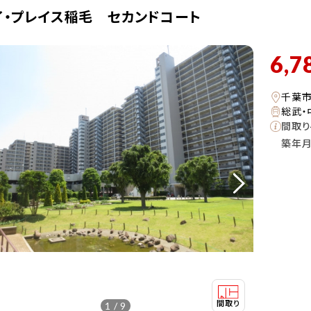
イ・プレイス稲毛 セカンドコート
6,7
千葉
総武・
間取り
築年
1 / 9