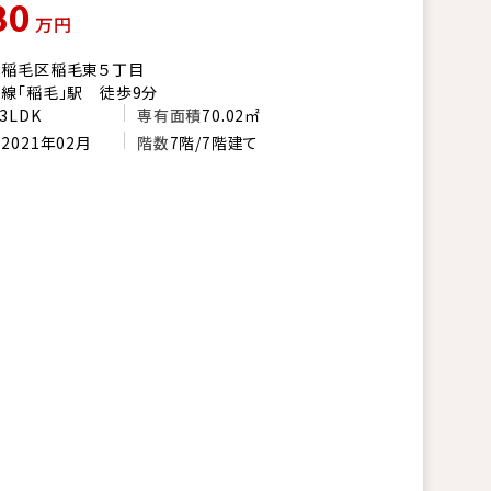
80
万円
市稲毛区稲毛東５丁目
線「稲毛」駅 徒歩9分
3LDK
専有面積
70.02㎡
月
2021年02月
階数
7階/7階建て