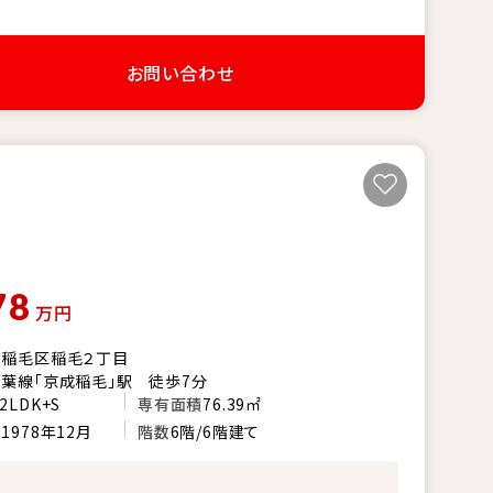
お問い合わせ
78
万円
市稲毛区稲毛２丁目
葉線「京成稲毛」駅 徒歩7分
2LDK+S
専有面積
76.39㎡
月
1978年12月
階数
6階/6階建て