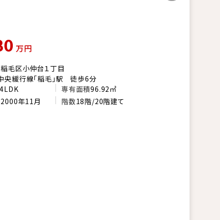
80
万円
市稲毛区小仲台１丁目
中央緩行線「稲毛」駅 徒歩6分
4LDK
専有面積
96.92㎡
月
2000年11月
階数
18階/20階建て