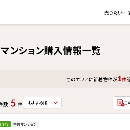
売りたい
マンション購入情報一覧
1
このエリアに新着物件が
件
5
こ
件数
件
 8/3
中古マンション