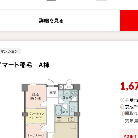
詳細を見る
マンション
イマート稲毛 A棟
1,6
千葉
京成千
間取り
築年
POINT