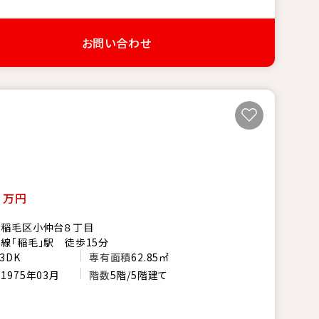
お問い合わせ
0
万円
市稲毛区小仲台８丁目
線「稲毛」駅 徒歩15分
3DK
専有面積
62.85㎡
月
1975年03月
階数
5階/5階建て