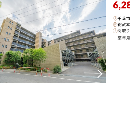
6,2
千葉
総武本
間取り
築年