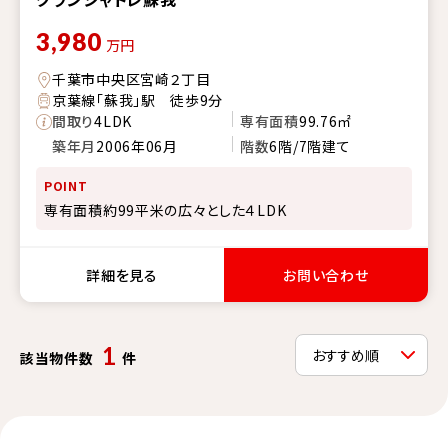
3,980
万円
千葉市中央区宮崎２丁目
京葉線「蘇我」駅 徒歩9分
間取り
4LDK
専有面積
99.76㎡
築年月
2006年06月
階数
6階/7階建て
POINT
専有面積約99平米の広々とした４LDK
詳細を見る
お問い合わせ
1
該当物件数
件