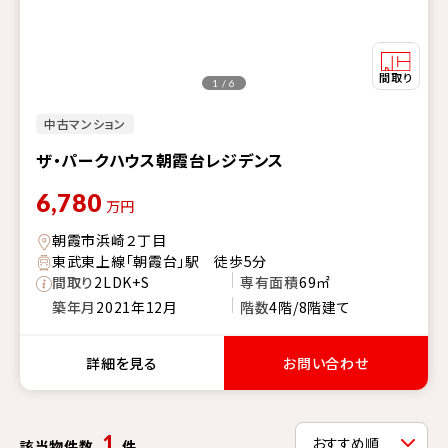
1 / 6
中古マンション
ザ・パークハウス朝霞台レジデンス
6,780
万円
朝霞市浜崎２丁目
東武東上線「朝霞台」駅 徒歩5分
間取り
2LDK+S
専有面積
69㎡
築年月
2021年12月
階数
4階/8階建て
詳細を見る
お問い合わせ
1
該当物件数
件