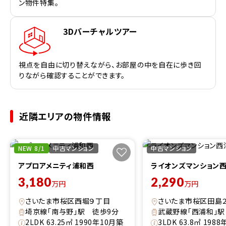
ン物件特集。
3Dバーチャルツアー
視点を自由に切り替えながら、お部屋の中を自在に歩き回
りながら確認することができます。
近隣エリアの物件情報
NEW 8/1
中古マンション
中古マンション
アプロアメニティ浦和西
ライオンズマンション
3,180
2,290
万円
万円
さいたま市桜区西堀９丁目
さいたま市桜区田島
埼京線「南与野」駅 徒歩9分
武蔵野線「西浦和」駅
2LDK 63.25㎡ 1990年10月築
3LDK 63.8㎡ 198