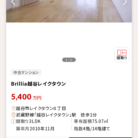
1 / 6
中古マンション
Brillia越谷レイクタウン
5,400
万円
越谷市レイクタウン８丁目
武蔵野線「越谷レイクタウン」駅 徒歩1分
間取り
3LDK
専有面積
75.07㎡
築年月
2010年11月
階数
4階/14階建て