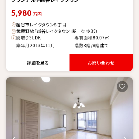
5,980
万円
越谷市レイクタウン８丁目
武蔵野線「越谷レイクタウン」駅 徒歩3分
間取り
3LDK
専有面積
80.07㎡
築年月
2013年11月
階数
3階/8階建て
詳細を見る
お問い合わせ