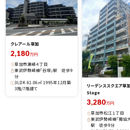
クレアール草加
2,180
万円
草加市瀬崎４丁目
東武伊勢崎線「谷塚」駅 徒歩9
分
3LDK 61.06㎡ 1995年12月築
リーデンススクエア草加
3階/7階建て
Stage
3,280
万円
草加市松江１丁目
東武伊勢崎線「獨協
駅 徒歩9分