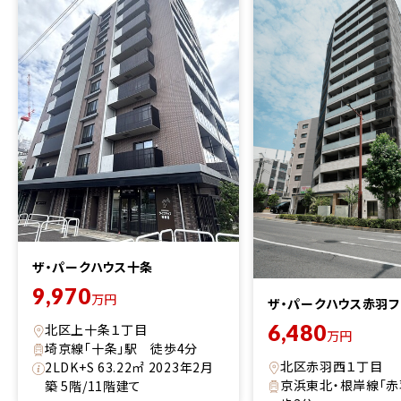
ザ・パークハウス十条
9,970
万円
ザ・パークハウス赤羽フ
6,480
北区上十条１丁目
万円
埼京線「十条」駅 徒歩4分
北区赤羽西１丁目
2LDK+S 63.22㎡ 2023年2月
京浜東北・根岸線「赤
築 5階/11階建て