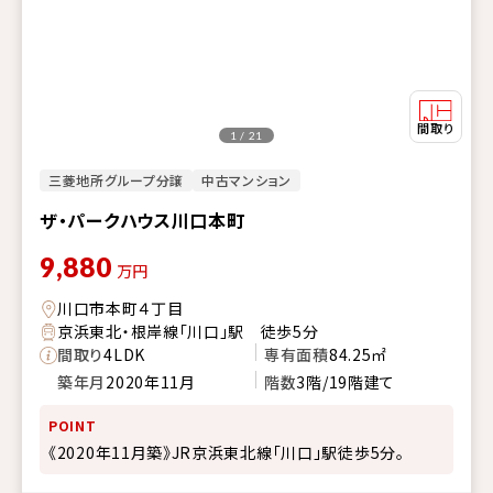
1 / 21
三菱地所グループ分譲
中古マンション
ザ・パークハウス川口本町
9,880
万円
川口市本町４丁目
京浜東北・根岸線「川口」駅 徒歩5分
間取り
4LDK
専有面積
84.25㎡
築年月
2020年11月
階数
3階/19階建て
POINT
《2020年11月築》JR京浜東北線「川口」駅徒歩5分。