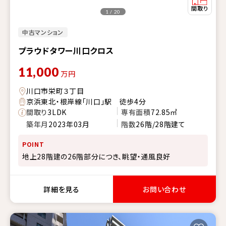
1 / 20
中古マンション
プラウドタワー川口クロス
11,000
万円
川口市栄町３丁目
京浜東北・根岸線「川口」駅 徒歩4分
間取り
3LDK
専有面積
72.85㎡
築年月
2023年03月
階数
26階/28階建て
POINT
地上28階建の26階部分につき、眺望・通風良好
詳細を見る
お問い合わせ