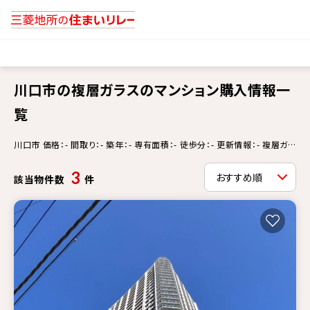
川口市の複層ガラスのマンション購入情報一
覧
川口市 価格：- 間取り：- 築年：- 専有面積：- 徒歩分：- 更新情報：- 複層ガラ
ス
3
該当物件数
件