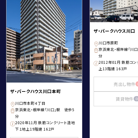
ザ・パークハウス川口
川口市原町
京浜東北・根岸線「川口
分
2012年01月 鉄筋コ
上13階建 163戸
売出し物件
ザ・パークハウス川口本町
賃貸物件
0
川口市本町４丁目
京浜東北・根岸線「川口」駅 徒歩5
分
2020年11月 鉄筋コンクリート造地
下１地上19階建 162戸