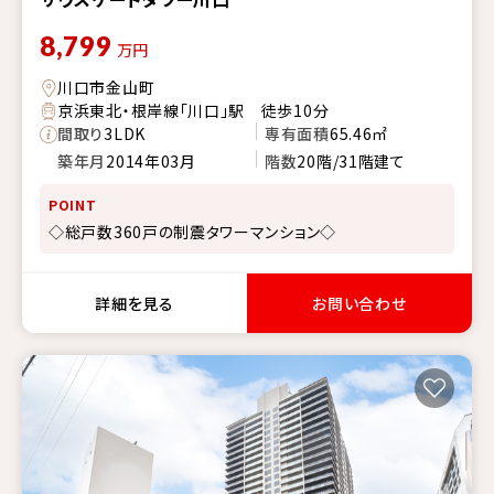
8,799
万円
川口市金山町
京浜東北・根岸線「川口」駅 徒歩10分
間取り
3LDK
専有面積
65.46㎡
築年月
2014年03月
階数
20階/31階建て
POINT
◇総戸数360戸の制震タワーマンション◇
詳細を見る
お問い合わせ