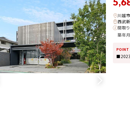
5,6
川越
西武新
間取り
築年
POINT
■20