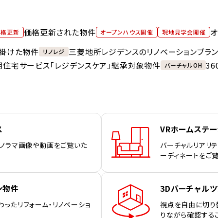
価格更新された物件
オ
価格更新
オープンハウス開催
現地見学会開催
掛けた物件
三菱地所レジデンスのリノベーションブラ
リノレジ
期住宅サービス「レジデンスケア」継承対象物件
3
バーチャルOH
ス
VRホームステ
パノラマ画像や動画をご覧いた
バーチャルリアリテ
ーディネートをご
ン物件
3Dバーチャルツ
わったリフォーム・リノベーショ
視点を自由に切り
りながら確認する