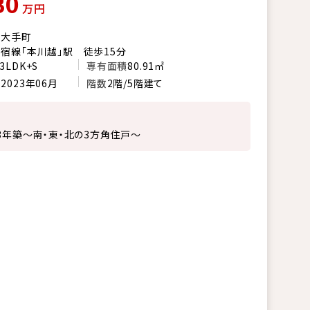
80
万円
市大手町
宿線「本川越」駅 徒歩15分
3LDK+S
専有面積
80.91㎡
月
2023年06月
階数
2階/5階建て
23年築～南・東・北の3方角住戸～