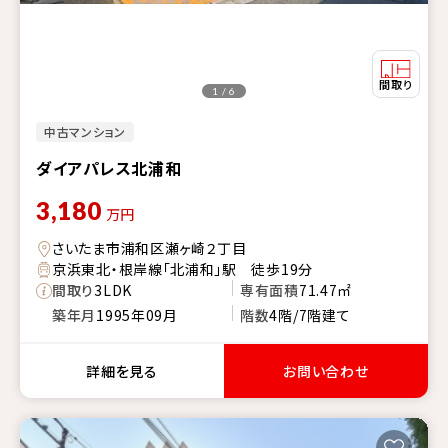
1 / 6
中古マンション
ダイアパレス北浦和
3,180
万円
さいたま市浦和区瀬ヶ崎２丁目
京浜東北・根岸線「北浦和」駅 徒歩19分
間取り
3LDK
専有面積
71.47㎡
築年月
1995年09月
階数
4階/7階建て
詳細を見る
お問い合わせ