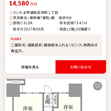
14,580
万円
さいたま市浦和区仲町１丁目
京浜東北・根岸線「浦和」駅 徒歩4分
間取り
3LDK
専有面積
73.47㎡
築年月
2017年03月
階数
12階/20階建て
POINT
二面採光・通風良好。開放感あふれるリビング。南西向き
角住戸。
詳細を見る
お問い合わせ