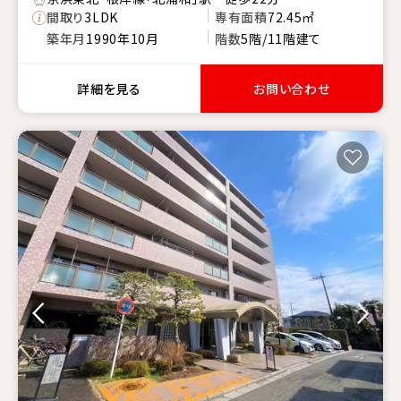
間取り
3LDK
専有面積
72.45㎡
築年月
1990年10月
階数
5階/11階建て
詳細を見る
お問い合わせ