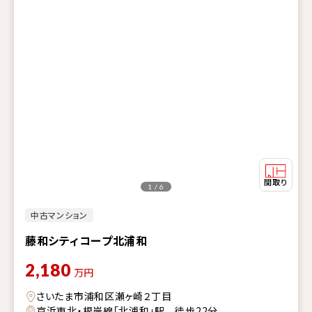
1 / 6
中古マンション
藤和シティコープ北浦和
2,180
万円
さいたま市浦和区瀬ヶ崎２丁目
京浜東北・根岸線「北浦和」駅 徒歩22分