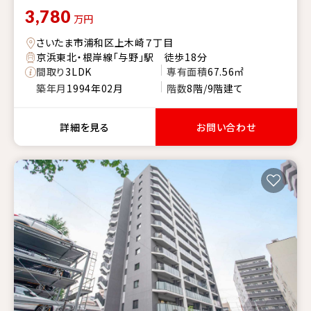
3,780
万円
さいたま市浦和区上木崎７丁目
京浜東北・根岸線「与野」駅 徒歩18分
間取り
3LDK
専有面積
67.56㎡
築年月
1994年02月
階数
8階/9階建て
詳細を見る
お問い合わせ