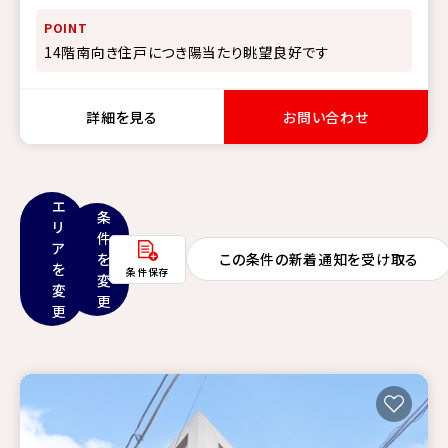
POINT
14階南向き住戸につき陽当たり眺望良好です
詳細を見る
お問い合わせ
エ
条
リ
件
ア
を
この条件の新着通知を受け取る
を
条件保存
変
変
更
更