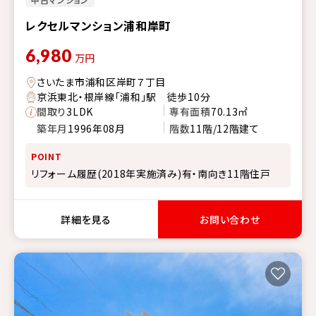
レクセルマンション浦和岸町
6,980
万円
さいたま市浦和区岸町７丁目
京浜東北・根岸線「浦和」駅 徒歩10分
間取り
3LDK
専有面積
70.13㎡
築年月
1996年08月
階数
11階/12階建て
POINT
リフォーム履歴(2018年実施済み)有・南向き11階住戸
詳細を見る
お問い合わせ