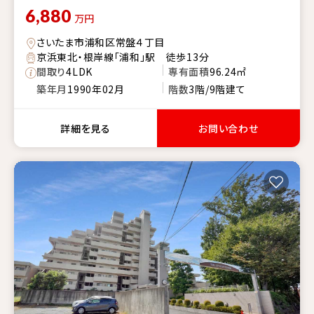
6,880
万円
さいたま市浦和区常盤４丁目
京浜東北・根岸線「浦和」駅 徒歩13分
間取り
4LDK
専有面積
96.24㎡
築年月
1990年02月
階数
3階/9階建て
詳細を見る
お問い合わせ