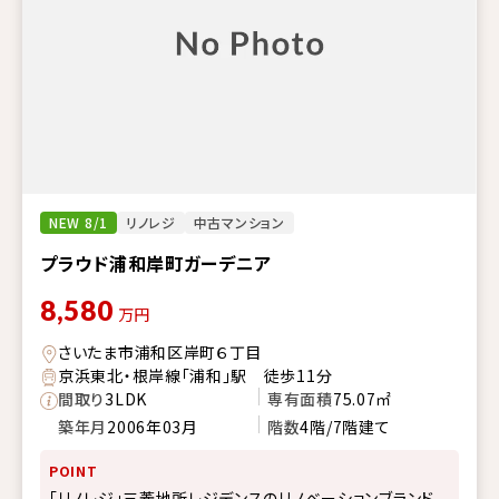
NEW 8/1
リノレジ
中古マンション
プラウド浦和岸町ガーデニア
8,580
万円
さいたま市浦和区岸町６丁目
京浜東北・根岸線「浦和」駅 徒歩11分
間取り
3LDK
専有面積
75.07㎡
築年月
2006年03月
階数
4階/7階建て
POINT
「リノレジ」三菱地所レジデンスのリノベーションブランド