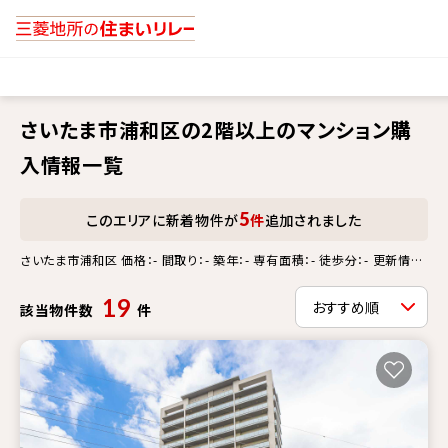
さいたま市浦和区の2階以上のマンション購
入情報一覧
5
このエリアに新着物件が
件
追加されました
さいたま市浦和区 価格：- 間取り：- 築年：- 専有面積：- 徒歩分：- 更新情
報：- 2階以上
19
該当物件数
件