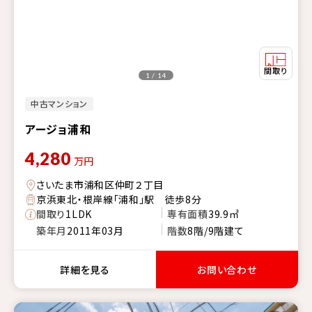
1 / 14
中古マンション
アージョ浦和
4,280
万円
さいたま市浦和区仲町２丁目
京浜東北・根岸線「浦和」駅 徒歩8分
間取り
1LDK
専有面積
39.9㎡
築年月
2011年03月
階数
8階/9階建て
詳細を見る
お問い合わせ