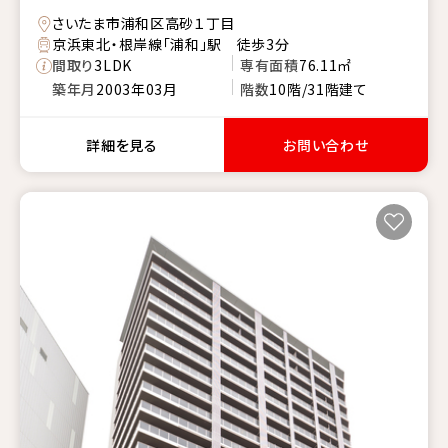
さいたま市浦和区高砂１丁目
京浜東北・根岸線「浦和」駅 徒歩3分
間取り
3LDK
専有面積
76.11㎡
築年月
2003年03月
階数
10階/31階建て
詳細を見る
お問い合わせ