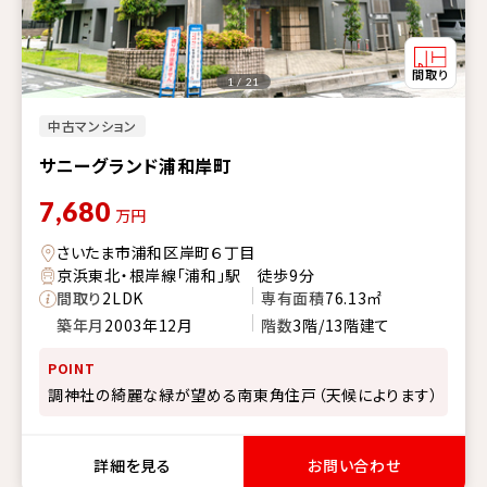
1 / 21
中古マンション
サニーグランド浦和岸町
7,680
万円
さいたま市浦和区岸町６丁目
京浜東北・根岸線「浦和」駅 徒歩9分
間取り
2LDK
専有面積
76.13㎡
築年月
2003年12月
階数
3階/13階建て
POINT
調神社の綺麗な緑が望める南東角住戸（天候によります）
詳細を見る
お問い合わせ