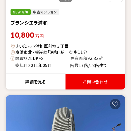
NEW 8/8
中古マンション
ブランシエラ浦和
10,800
万円
さいたま市浦和区前地３丁目
京浜東北・根岸線「浦和」駅 徒歩11分
間取り
2LDK+S
専有面積
93.33㎡
築年月
2011年05月
階数
17階/18階建て
詳細を見る
お問い合わせ