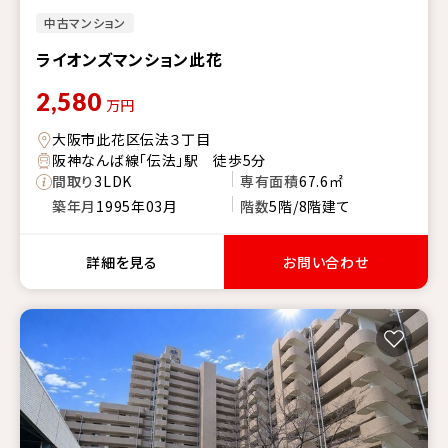
中古マンション
ライオンズマンション此花
2,580
万円
大阪市此花区伝法３丁目
阪神なんば線「伝法」駅 徒歩5分
間取り
3LDK
専有面積
67.6㎡
築年月
1995年03月
階数
5階/8階建て
詳細を見る
お問い合わせ