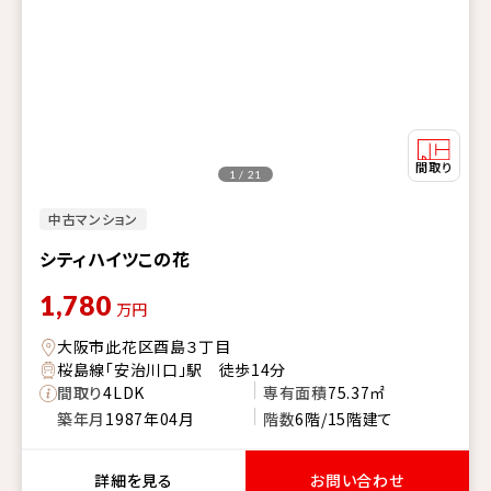
1 / 21
中古マンション
シティハイツこの花
1,780
万円
大阪市此花区酉島３丁目
桜島線「安治川口」駅 徒歩14分
間取り
4LDK
専有面積
75.37㎡
築年月
1987年04月
階数
6階/15階建て
詳細を見る
お問い合わせ