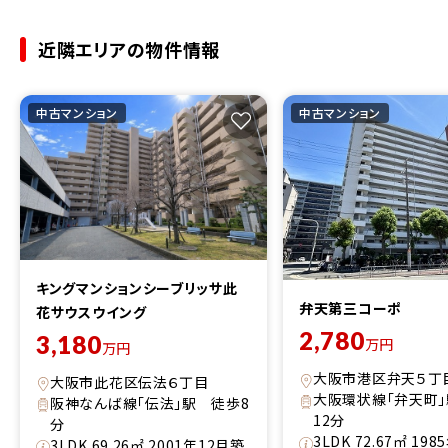
近隣エリアの物件情報
中古マンション
中古マンション
キングマンションシーブリッサ此
弁天第三コーポ
花サウスウイング
2,780
3,180
万円
万円
大阪市港区弁天５丁
大阪市此花区伝法６丁目
大阪環状線「弁天町
阪神なんば線「伝法」駅 徒歩8
12分
分
3LDK 72.67㎡ 19
3LDK 69.26㎡ 2001年12月築