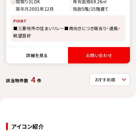
間取り
3LDK
専有面積
69.26㎡
築年月
2001年12月
階数
5階/15階建て
POINT
■三菱地所の住まいリレー■南向きにつき陽当り・通風・
眺望良好
詳細を見る
お問い合わせ
4
該当物件数
件
アイコン紹介