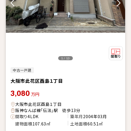
1 / 13
中古一戸建
大阪市此花区酉島１丁目
3,080
万円
大阪市此花区酉島１丁目
阪神なんば線「伝法」駅 徒歩13分
間取り
4LDK
築年月
2004年03月
建物面積
107.63㎡
土地面積
60.51㎡