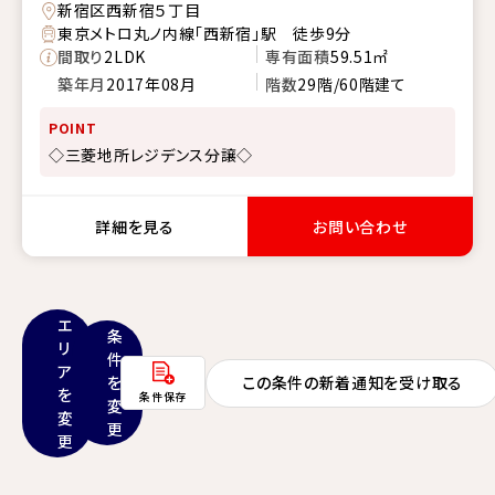
新宿区西新宿５丁目
東京メトロ丸ノ内線「西新宿」駅 徒歩9分
間取り
2LDK
専有面積
59.51㎡
築年月
2017年08月
階数
29階/60階建て
POINT
◇三菱地所レジデンス分譲◇
詳細を見る
お問い合わせ
エ
条
リ
件
ア
を
この条件の新着通知を受け取る
を
条件保存
変
変
更
更