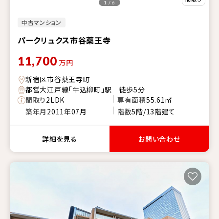
1 / 6
中古マンション
パークリュクス市谷薬王寺
11,700
万円
新宿区市谷薬王寺町
都営大江戸線「牛込柳町」駅 徒歩5分
間取り
2LDK
専有面積
55.61㎡
築年月
2011年07月
階数
5階/13階建て
詳細を見る
お問い合わせ