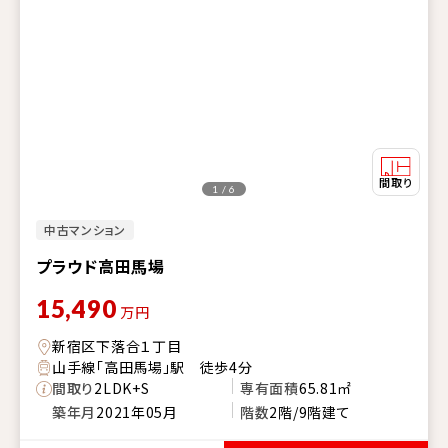
1 / 6
中古マンション
プラウド高田馬場
15,490
万円
新宿区下落合１丁目
山手線「高田馬場」駅 徒歩4分
間取り
2LDK+S
専有面積
65.81㎡
築年月
2021年05月
階数
2階/9階建て