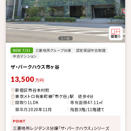
1 / 10
NEW 7/31
三菱地所グループ分譲
認定保証中古制度
中古マンション
ザ・パークハウス市ヶ谷
13,500
万円
新宿区市谷本村町
東京メトロ有楽町線「市ケ谷」駅 徒歩4分
間取り
1LDK
専有面積
47.11㎡
築年月
2020年11月
階数
3階/11階建て
POINT
三菱地所レジデンス分譲「ザ・パークハウス」シリーズ