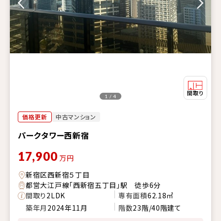
1 / 4
価格更新
中古マンション
パークタワー西新宿
17,900
万円
新宿区西新宿５丁目
都営大江戸線「西新宿五丁目」駅 徒歩6分
間取り
2LDK
専有面積
62.18㎡
築年月
2024年11月
階数
23階/40階建て