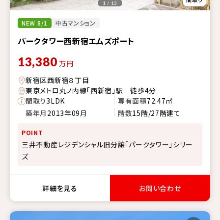
1 / 13
NEW 8/1
中古マンション
パークタワー西新宿エムズポート
13,380
万円
新宿区西新宿８丁目
東京メトロ丸ノ内線「西新宿」駅 徒歩4分
間取り
3LDK
専有面積
72.47㎡
築年月
2013年09月
階数
15階/27階建て
POINT
三井不動産レジデンシャル旧分譲「パークタワー」シリー
ズ
詳細を見る
お問い合わせ