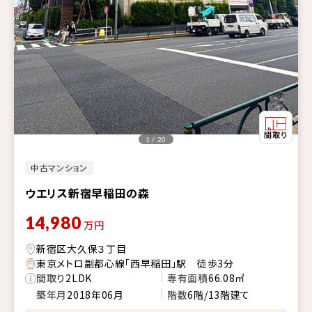
1 / 20
中古マンション
ウエリス新宿早稲田の森
14,980
万円
新宿区大久保３丁目
東京メトロ副都心線「西早稲田」駅 徒歩3分
間取り
2LDK
専有面積
66.08㎡
築年月
2018年06月
階数
6階/13階建て