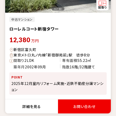
1 / 10
中古マンション
ローレルコート新宿タワー
12,380
万円
新宿区富久町
東京メトロ丸ノ内線「新宿御苑前」駅 徒歩8分
間取り
2LDK
専有面積
55.22㎡
築年月
2002年09月
階数
16階/32階建て
POINT
2025年12月室内リフォーム実施・近鉄不動産分譲マンシ
ョン
詳細を見る
お問い合わせ