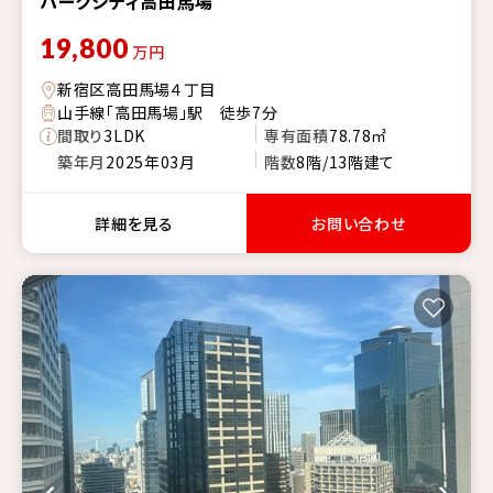
パークシティ高田馬場
19,800
万円
新宿区高田馬場４丁目
山手線「高田馬場」駅 徒歩7分
間取り
3LDK
専有面積
78.78㎡
築年月
2025年03月
階数
8階/13階建て
詳細を見る
お問い合わせ