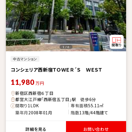
1 / 6
中古マンション
コンシェリア西新宿ＴＯＷＥＲ´Ｓ ＷＥＳＴ
11,980
万円
新宿区西新宿６丁目
都営大江戸線「西新宿五丁目」駅 徒歩6分
間取り
1LDK
専有面積
55.11㎡
築年月
2008年01月
階数
13階/44階建て
詳細を見る
お問い合わせ