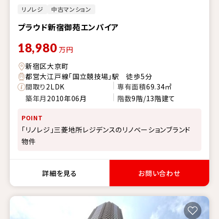
リノレジ
中古マンション
プラウド新宿御苑エンパイア
18,980
万円
新宿区大京町
都営大江戸線「国立競技場」駅 徒歩5分
間取り
2LDK
専有面積
69.34㎡
築年月
2010年06月
階数
9階/13階建て
POINT
「リノレジ」三菱地所レジデンスのリノベーションブランド
物件
詳細を見る
お問い合わせ