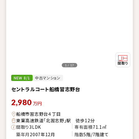
1 / 17
NEW 8/1
中古マンション
セントラルコート船橋習志野台
2,980
万円
船橋市習志野台４丁目
東葉高速鉄道「北習志野」駅 徒歩12分
間取り
3LDK
専有面積
71.1㎡
築年月
2007年12月
階数
5階/7階建て