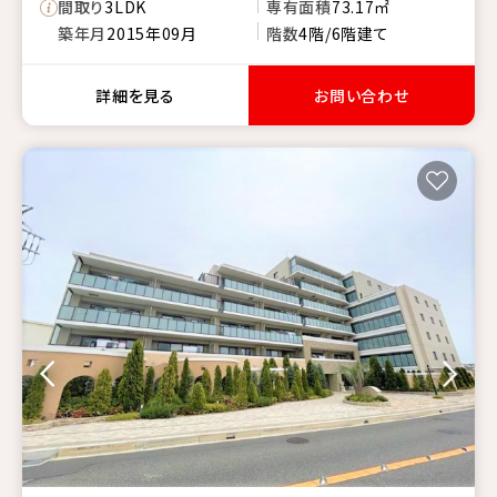
間取り
3LDK
専有面積
73.17㎡
築年月
2015年09月
階数
4階/6階建て
詳細を見る
お問い合わせ