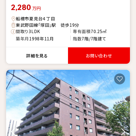
2,280
万円
船橋市夏見台４丁目
東武野田線「塚田」駅 徒歩19分
間取り
3LDK
専有面積
70.25㎡
築年月
1998年11月
階数
7階/7階建て
詳細を見る
お問い合わせ