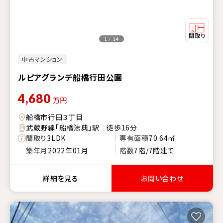
1 / 14
中古マンション
ルピアグランデ船橋行田公園
4,680
万円
船橋市行田３丁目
武蔵野線「船橋法典」駅 徒歩16分
間取り
3LDK
専有面積
70.64㎡
築年月
2022年01月
階数
7階/7階建て
詳細を見る
お問い合わせ