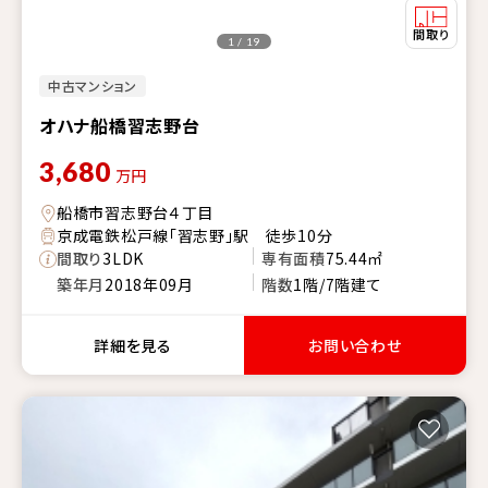
1 / 19
中古マンション
オハナ船橋習志野台
3,680
万円
船橋市習志野台４丁目
京成電鉄松戸線「習志野」駅 徒歩10分
間取り
3LDK
専有面積
75.44㎡
築年月
2018年09月
階数
1階/7階建て
詳細を見る
お問い合わせ