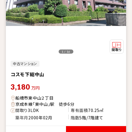
1 / 16
中古マンション
コスモ下総中山
3,180
万円
船橋市東中山２丁目
京成本線「東中山」駅 徒歩6分
間取り
3LDK
専有面積
70.25㎡
築年月
2000年02月
階数
5階/7階建て