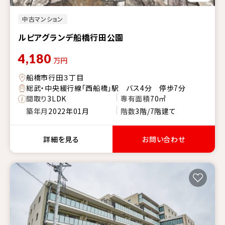
中古マンション
ルピアグランデ船橋行田公園
4,180
万円
船橋市行田３丁目
総武・中央緩行線「西船橋」駅 バス4分 停歩7分
間取り
3LDK
専有面積
70㎡
築年月
2022年01月
階数
3階/7階建て
詳細を見る
お問い合わせ