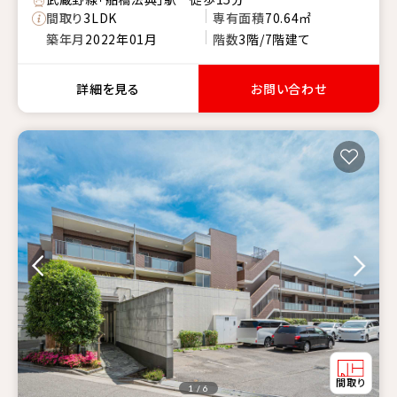
間取り
3LDK
専有面積
70.64㎡
築年月
2022年01月
階数
3階/7階建て
詳細を見る
お問い合わせ
1 / 6