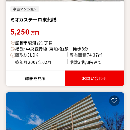
中古マンション
ミオカステーロ東船橋
5,250
万円
船橋市駿河台１丁目
総武・中央緩行線「東船橋」駅 徒歩8分
間取り
3LDK
専有面積
74.37㎡
築年月
2007年02月
階数
3階/3階建て
詳細を見る
お問い合わせ