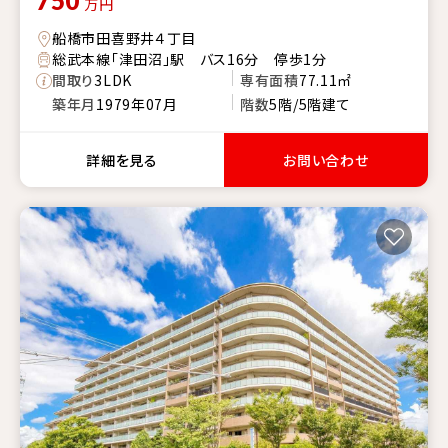
750
万円
船橋市田喜野井４丁目
総武本線「津田沼」駅 バス16分 停歩1分
間取り
3LDK
専有面積
77.11㎡
築年月
1979年07月
階数
5階/5階建て
詳細を見る
お問い合わせ