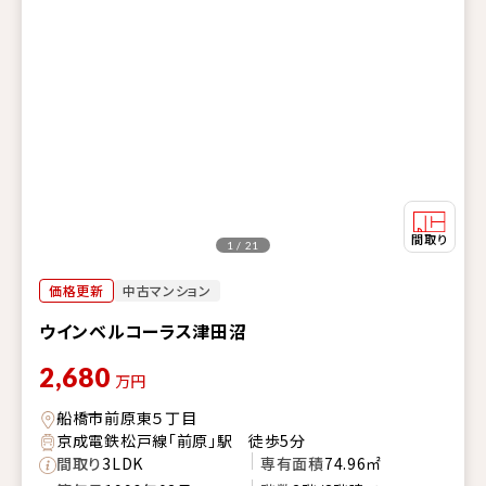
1 / 21
価格更新
中古マンション
ウインベルコーラス津田沼
2,680
万円
船橋市前原東５丁目
京成電鉄松戸線「前原」駅 徒歩5分
間取り
3LDK
専有面積
74.96㎡