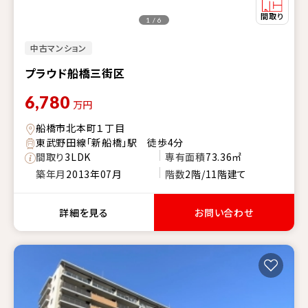
1 / 6
中古マンション
プラウド船橋三街区
6,780
万円
船橋市北本町１丁目
東武野田線「新船橋」駅 徒歩4分
間取り
3LDK
専有面積
73.36㎡
築年月
2013年07月
階数
2階/11階建て
詳細を見る
お問い合わせ