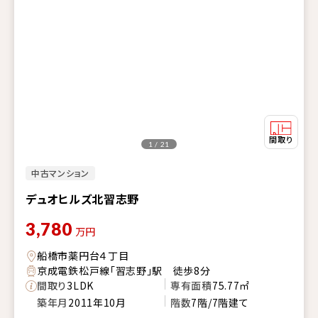
1 / 21
中古マンション
デュオヒルズ北習志野
3,780
万円
船橋市薬円台４丁目
京成電鉄松戸線「習志野」駅 徒歩8分
間取り
3LDK
専有面積
75.77㎡
築年月
2011年10月
階数
7階/7階建て