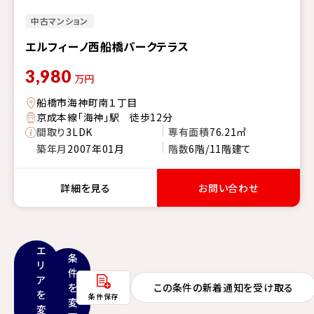
中古マンション
エルフィーノ西船橋パークテラス
3,980
万円
船橋市海神町南１丁目
京成本線「海神」駅 徒歩12分
間取り
3LDK
専有面積
76.21㎡
築年月
2007年01月
階数
6階/11階建て
詳細を見る
お問い合わせ
エ
条
リ
件
ア
を
この条件の新着通知を受け取る
を
条件保存
変
変