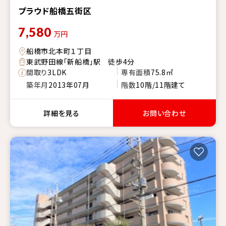
プラウド船橋五街区
7,580
万円
船橋市北本町１丁目
東武野田線「新船橋」駅 徒歩4分
間取り
3LDK
専有面積
75.8㎡
築年月
2013年07月
階数
10階/11階建て
詳細を見る
お問い合わせ