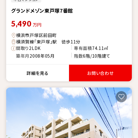
グランドメゾン東戸塚7番館
5,490
万円
横浜市戸塚区前田町
横須賀線「東戸塚」駅 徒歩11分
間取り
2LDK
専有面積
74.11㎡
築年月
2008年05月
階数
6階/10階建て
詳細を見る
お問い合わせ