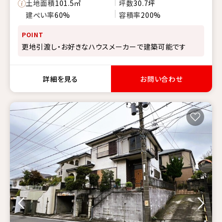
土地面積
101.5㎡
坪数
30.7坪
建ぺい率
60%
容積率
200%
POINT
更地引渡し・お好きなハウスメーカーで建築可能です
詳細を見る
お問い合わせ