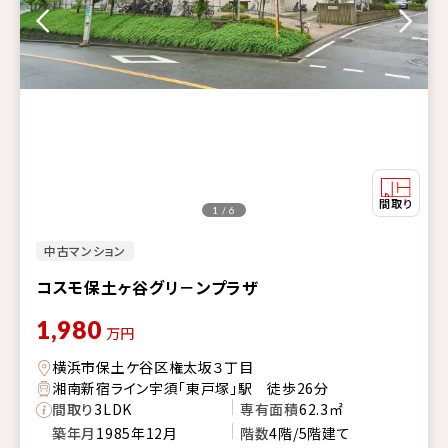
1 / 6
中古マンション
コスモ保土ヶ谷グリ－ンプラザ
1,980
万円
横浜市保土ケ谷区権太坂３丁目
湘南新宿ライン宇須「東戸塚」駅 徒歩26分
間取り
3LDK
専有面積
62.3㎡
築年月
1985年12月
階数
4階/5階建て