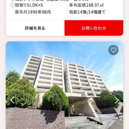
間取り
5LDK+S
専有面積
168.07㎡
築年月
1990年08月
階数
14階/14階建て
詳細を見る
お問い合わせ