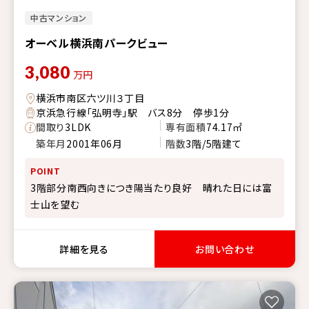
中古マンション
オーベル横浜南パークビュー
3,080
万円
横浜市南区六ツ川３丁目
京浜急行線「弘明寺」駅 バス8分 停歩1分
間取り
3LDK
専有面積
74.17㎡
築年月
2001年06月
階数
3階/5階建て
POINT
3階部分南西向きにつき陽当たり良好 晴れた日には富
士山を望む
詳細を見る
お問い合わせ