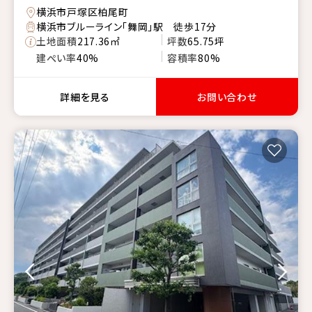
横浜市戸塚区柏尾町
横浜市ブルーライン「舞岡」駅 徒歩17分
土地面積
217.36㎡
坪数
65.75坪
建ぺい率
40%
容積率
80%
詳細を見る
お問い合わせ