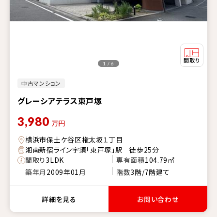
1 / 6
中古マンション
グレーシアテラス東戸塚
3,980
万円
横浜市保土ケ谷区権太坂１丁目
湘南新宿ライン宇須「東戸塚」駅 徒歩25分
間取り
3LDK
専有面積
104.79㎡
築年月
2009年01月
階数
3階/7階建て
詳細を見る
お問い合わせ