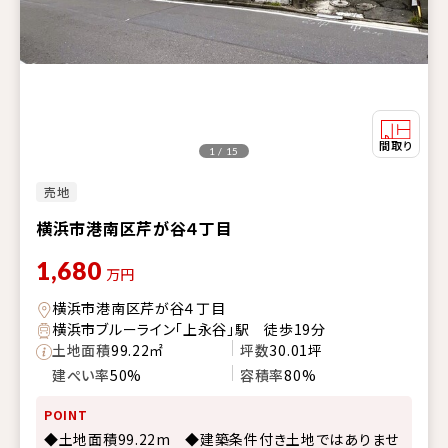
1 / 15
売地
横浜市港南区芹が谷４丁目
1,680
万円
横浜市港南区芹が谷４丁目
横浜市ブルーライン「上永谷」駅 徒歩19分
土地面積
99.22㎡
坪数
30.01坪
建ぺい率
50%
容積率
80%
POINT
◆土地面積99.22m ◆建築条件付き土地ではありませ