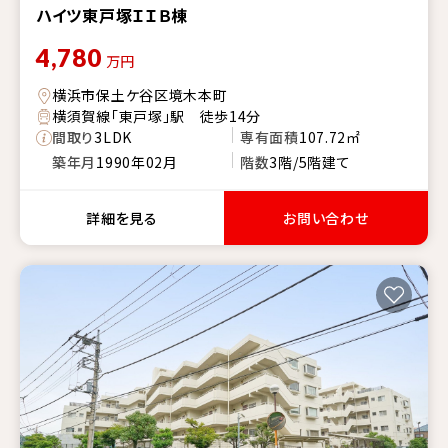
ハイツ東戸塚ＩＩＢ棟
4,780
万円
横浜市保土ケ谷区境木本町
横須賀線「東戸塚」駅 徒歩14分
間取り
3LDK
専有面積
107.72㎡
築年月
1990年02月
階数
3階/5階建て
詳細を見る
お問い合わせ