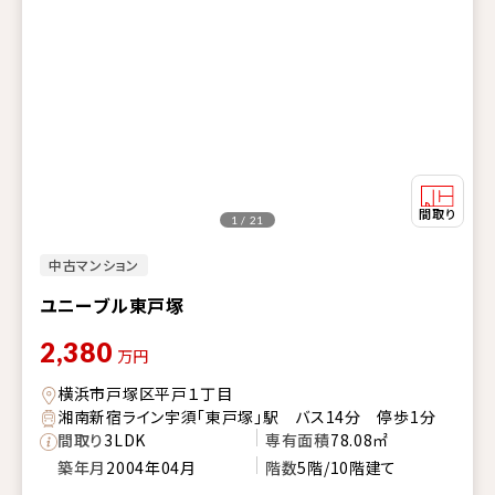
1 / 21
中古マンション
ユニーブル東戸塚
2,380
万円
横浜市戸塚区平戸１丁目
湘南新宿ライン宇須「東戸塚」駅 バス14分 停歩1分
間取り
3LDK
専有面積
78.08㎡
築年月
2004年04月
階数
5階/10階建て