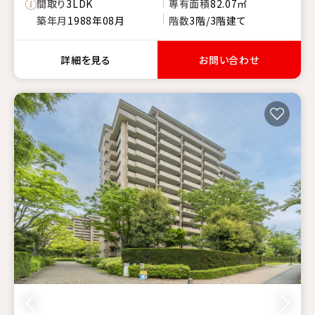
間取り
3LDK
専有面積
82.07㎡
築年月
1988年08月
階数
3階/3階建て
詳細を見る
お問い合わせ