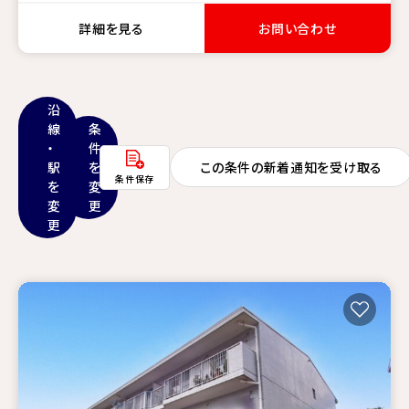
詳細を見る
お問い合わせ
沿
線
条
・
件
駅
を
この条件の新着通知を受け取る
条件保存
を
変
変
更
更