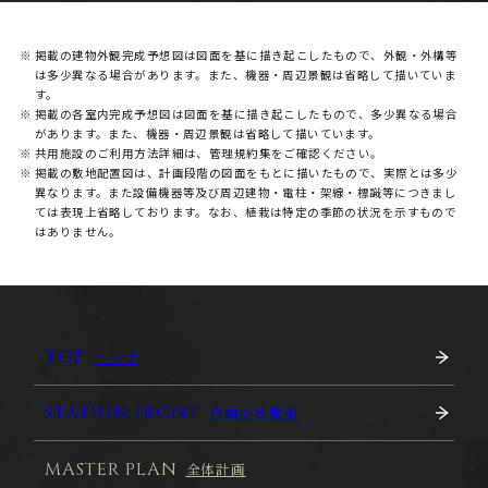
※
掲載の建物外観完成予想図は図面を基に描き起こしたもので、外観・外構等
は多少異なる場合があります。また、機器・周辺景観は省略して描いていま
す。
※
掲載の各室内完成予想図は図面を基に描き起こしたもので、多少異なる場合
があります。また、機器・周辺景観は省略して描いています。
※
共用施設のご利用方法詳細は、管理規約集をご確認ください。
※
掲載の敷地配置図は、計画段階の図面をもとに描いたもので、実際とは多少
異なります。また設備機器等及び周辺建物・電柱・架線・標識等につきまし
ては表現上省略しております。なお、植栽は特定の季節の状況を示すもので
はありません。
TOP
トップ
STATION FRONT
自由が丘駅前
MASTER PLAN
全体計画