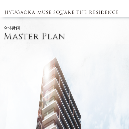
全体計画
M
a
s
t
e
r
P
l
a
n